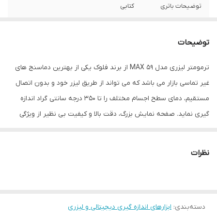
توضیحات باتری
کتابی
دامنه اندازه‌گیری
-30تا500درجه
توضیحات
دقت
2درجه
ترمومتر لیزری مدل 59 MAX از برند فلوک یکی از بهترین دماسنج های
نوع ابزار اندازه‌گیری
حرارت سنج
غیر تماسی بازار می باشد که می تواند از طریق لیزر خود و بدون اتصال
ویژگی‌های ابزار
قابلیت خاموش شدن خودکار
مستقیم، دمای سطح اجسام مختلف را تا 350 درجه سانتی گراد اندازه
اندازه‌گیری
گیری نماید. صفحه نمایش بزرگ، دقت بالا و کیفیت بی نظیر از ویژگی
های این ترمومتر لیزری به حساب می آید.
اقلام همراه
دفتر چه راهنما
نظرات
رنگ
زرد
دسته‌بندی
:
ابزارهای اندازه گیری دیجیتالی و لیزری