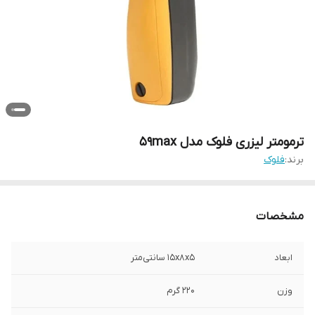
ترمومتر لیزری فلوک مدل 59max
برند:
فلوک
مشخصات
ابعاد
15x8x5 سانتی‌متر
وزن
220 گرم