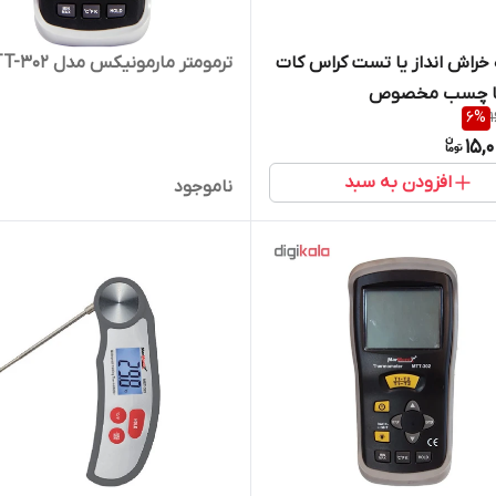
خراش انداز یا تست کراس کات
ترمومتر مارمونیکس مدل MTT-302
با چسب مخصوص
6
%
15,
افزودن به سبد
ناموجود