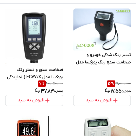
تستر رنگ شدگی خودرو و
ضخامت سنج رنگ یووکسا مدل
EC-600S (نمایندگی اصلی جوش
ضخامت سنج و تستر رنگ
آزما تجهیز09120741826)
یووکسا مدل EC770X ( نمایندگی
40,950,000
21,000,000
7
%
16
%
اصلی جوش آزما تجهیز )
37,830,000
17,550,000
افزودن به سبد
افزودن به سبد