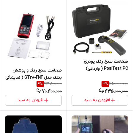
ضخامت سنج رنگ پودری
PosiTest PC ( وارداتی)
ضخامت سنج رنگ و پوشش
بنتک مدل GT280FNF ( نمایندگی
73,700,000
450,000,000
4
%
3
%
اصلی جوش آزما تجهیز
70,400,000
435,000,000
09120741826)
افزودن به سبد
افزودن به سبد