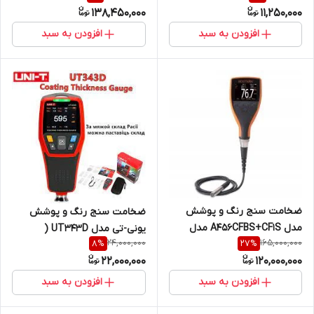
138,450,000
11,250,000
آزما تجهیز 09120741826 )
افزودن به سبد
افزودن به سبد
ضخامت سنج رنگ و پوشش
ضخامت سنج رنگ و پوشش
مدل A456CFBS+CF1S مدل
یونی-تی مدل UT343D (
24,000,000
165,000,000
8
%
27
%
پراب جدا کمپانی الکومتر
نمایندگی اصلی جوش آزما تجهیز
22,000,000
120,000,000
انگستان
09120741826)
افزودن به سبد
افزودن به سبد