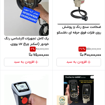
ضخامت سنج رنگ و پوشش
روی فلزات فوق حرفه ای دفلسکو
آمریکا مدل PosiTector 200C
پک کامل تجهیزات کارشناسی رنگ
خودور (اسکنر چراغ uv یووی،
80,000,000
550,000,000
6
%
27
%
ضخامت سنج، تستر قلمی، آینه
75,000,000
400,000,000
بازرسی چراغدار تلسکوپی )
افزودن به سبد
افزودن به سبد