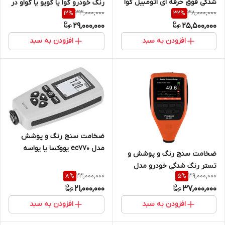
شدگی فوق حرفه ای اتومبیل گوا
رنگ خودرو گوا یا گویو یا گواو در
33,000,000
38,000,000
12
%
32
%
( گویو، گوا، گواو) مدل GC8102
پنج مدل مختلف ( ضخامت
29,000,000
25,500,000
آخرین ورژن ( نمایندگی اصلی)
سنج رنگ)
افزودن به سبد
افزودن به سبد
ضخامت سنج رنگ و پوشش
مدل ec770 یووکسا یا یواسه
ضخامت سنج رنگ و پوشش و
سنسور کره ای اصلی ( کارشناسی
تستر رنگ شدگی خودرو مدل
رنگ صنعتی و خودرو نمایندگی
23,000,000
39,000,000
8
%
5
%
ec777 طرح الکومتر ( نمایندگی
جوش آزما تجهیز 09120741826))
21,000,000
37,000,000
اصلی جوش آزما تجهیز
09120741826)
افزودن به سبد
افزودن به سبد