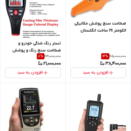
ضخامت سنج پوشش مکانیکی
الکومتر 211 ساخت انگلستان
مناسب ضخامت سنجی زیر آب
تستر رنگ شدگی خودرو و
ضخامت سنج رنگ و پوشش
23,000,000
45,000,000
8
%
14
%
Wintact مدل WT2110B (
21,000,000
38,400,000
نمایندگی اصلی جوش آزما تجهیز
)
افزودن به سبد
افزودن به سبد