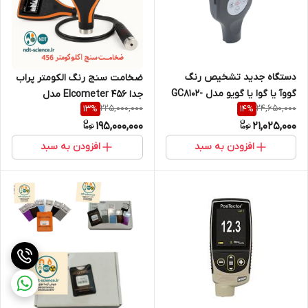
دستگاه جدید تشخیص رنگ
ضخامت سنج رنگ الکومتر پراب
گووآ یا گوا یا گویو مدل GC8102-
جدا Elcometer 456 مدل
225,000,000
24,650,000
13
%
14
%
C شارژی ( آخرین ورژن- نمایندگی
A456CFBS+CF1S
195,000,000
21,025,000
اصلی جوش آزما تجهیز)
افزودن به سبد
افزودن به سبد