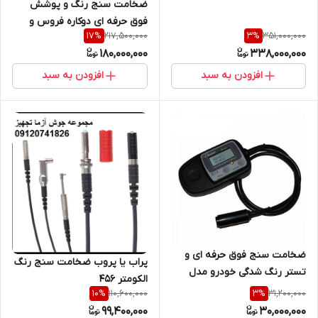
ضخامت سنج رنگ و پوشش
فوق حرفه ای دوکاره فروس و
217,500,000
351,000,000
17
%
3
%
نانفروس پراب دار کابلی ساخت
180,000,000
338,000,000
دفلسکو آمریکا POSITECTOR
6000
افزودن به سبد
افزودن به سبد
ضخامت سنج فوق حرفه ای و
پراب یا پروب ضخامت سنج رنگ
تستر رنگ شدگی خودرو مدل
الکومتر 456
مدل GL6 پراب کابلی ساخت
110,600,000
31,200,000
10
%
3
%
لهستان
99,400,000
30,000,000