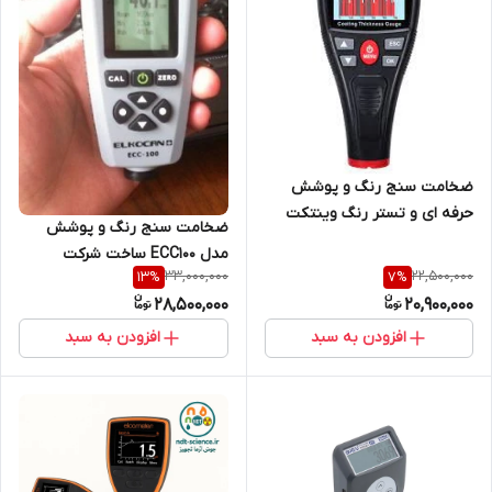
ضخامت سنج رنگ و پوشش
حرفه ای و تستر رنگ وینتکت
ضخامت سنج رنگ و پوشش
قابل اتصال به موبایل مدل
مدل ECC100 ساخت شرکت
WT2110B ( نمایندگی اصلی جوش
33,000,000
22,500,000
13
%
7
%
ELKOCAN کانادا
آزما تجهیز)
28,500,000
20,900,000
افزودن به سبد
افزودن به سبد