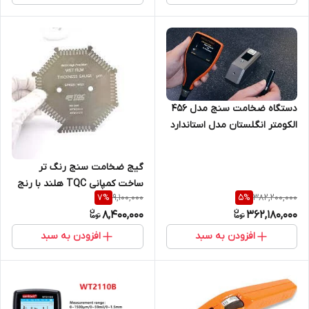
دستگاه ضخامت سنج مدل 456
الکومتر انگلستان مدل استاندارد
دو کاره پراب دار با کد فنی
A456FNFSS
گیج ضخامت سنج رنگ تر
ساخت کمپانی TQC هلند با رنج
9,100,000
382,200,000
7
%
5
%
50 تا 10000 میکرون SP-4020
8,400,000
362,180,000
افزودن به سبد
افزودن به سبد