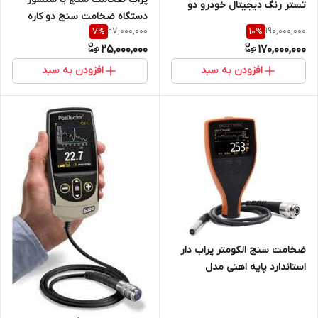
تستر رنگ دیجیتال خودرو دو
دستگاه ضخامت سنج دو کاره
کاره ( FNF) مدل Elcometer 311
27,000,000
190,000,000
7
%
10
%
دستگاه ضخامت سنج الکترو
ساخت انگلستان
25,000,000
170,000,000
جرمنی مدل Elektro TG160
افزودن به سبد
افزودن به سبد
ضخامت سنج الکومتر پراب دار
استاندارد پایه اهنی مدل
A456CFSS+T456CF1S مدل
استاندارد حافظه دار