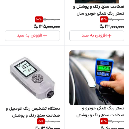
311 ساخت انگلستان ( مدل پایه
ضخامت سنج رنگ و پوشش و
آهنی)
تستر رنگ شدگی خودرو مدل
150,000,000
27,000,000
10
%
14
%
EC770 اصلی ( سنسور کره ای
135,000,000
23,000,000
همراه با لیبل و کاور) نمایندگی
اصلی جوش آزما تجهیز
افزودن به سبد
افزودن به سبد
09120741826
تستر رنگ شدگی خودرو و
دستگاه تشخیص رنگ اتومبیل و
ضخامت سنج رنگ و پوشش
ضخامت سنج رنگ و پوشش
14,400,000
72,000,000
5
%
16
%
فوق حرفه ای مدل DX13 Al
مدل EC500a ( نمایندگی اصلی
13,650,000
60,000,000