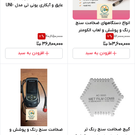
عایق و آبکاری یونی تی مدل UNI-
T UT343E ( نمایندگی اصلی
جوش آزما تجهیز 09120741826)
انواع دستگاههای ضخامت سنج
رنگ و پوشش و لعاب الکومتر
40,250,000
112,000,000
8
%
7
%
انگستان در مجموعه تخصصی
36,800,000
103,600,000
جوش آزما تجهیز
افزودن به سبد
افزودن به سبد
گیج ضخامت سنج رنگ تر
ضخامت سنج رنگ و پوشش و