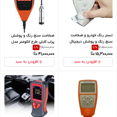
تستر رنگ خودرو و ضخامت
ضخامت سنج رنگ و پوشش
سنج رنگ و پوشش دیجیتال
پراب کابلی طرح الکومتر مدل
45,000,000
16,500,000
8
%
7
%
بنتک مدل GM211 ( نمایندگی
ec777-E ساخت کمپانی یووکسا (
41,000,000
15,300,000
اصلی جوش آزما تجهیز )
نمایندگی اصلی جوش آزما
تجهیز)
افزودن به سبد
افزودن به سبد