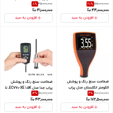
45,000,000
55,000,000
8
%
20
%
یووکسا یا یواسه نمایندگی اصلی
41,000,000
44,000,000
جوش آزما تجهیز 09120741826))
افزودن به سبد
افزودن به سبد
ضخامت سنج رنگ و پوشش
ضخامت سنج رنگ و پوشش
الکومتر انگلستان مدل پراب
پراب جدا مدل EC770-XE 1.5K، تا
50,000,000
180,000,000
14
%
4
%
سرخود A456CFNFBI ( تشخیص
1500 میکرون ( نمایندگی اصلی
43,000,000
172,500,000
رنگ بر روی آهن و غیر آهن)
جوش آزما تجهیز 09120741826 )
افزودن به سبد
افزودن به سبد