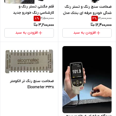
قلم مگنتی تستر رنگ و
ضخامت سنج رنگ و تستر رنگ
کارشناسی رنگ خودرو جدید
شدگی خودرو حرفه ای بنتک مدل
3,500,000
13,000,000
8
%
4
%
اتولاک ( نمایندگی اصلی جوش
GT235 ( نمایندگی اصلی جوش
3,200,000
12,400,000
آزما تجهیز 09120741826)
آزما تجهیز)
افزودن به سبد
افزودن به سبد
ضخامت سنج رنگ تر الکومتر
Elcometer 3238