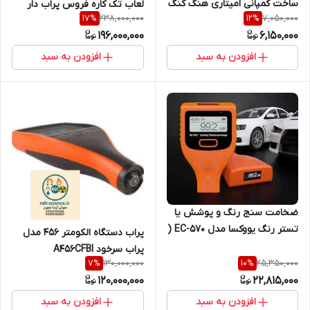
ساخت کمپانی امیتاری هنگ کنگ
لعاب تک کاره فروس پراب دار
238,000,000
7,050,000
17
%
12
%
مدل AC-3000
ساخت کمپانی دفلسکو آمریکا
196,000,000
6,150,000
افزودن به سبد
افزودن به سبد
ضخامت سنج رنگ و پوشش یا
تستر رنگ یووکسا مدل EC-570 (
پراب دستگاه الکومتر 456 مدل
نمایندگی اصلی جوش آزما
پراب سرخود A456CFBI
تجهیز)
130,000,000
25,350,000
7
%
10
%
120,000,000
22,815,000
افزودن به سبد
افزودن به سبد