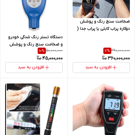
ضخامت سنج رنگ و پوشش
دوکاره پراب کابلی یا پراب جدا (
FNF) ساخت کمپانی الکومتر
دستگاه تستر رنگ شدگی خودرو
انگلستان کد:
و ضخامت سنج رنگ و پوشش
A566CFNFBS+CFNF1S
50,000,000
390,000,000
10
%
7
%
گوا یا گویو یا گواو مدل GTS8102
45,000,000
360,000,000
افزودن به سبد
افزودن به سبد