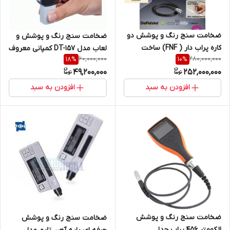
ضخامت سنج رنگ و پوشش دو
ضخامت سنج رنگ و پوشش و
کاره پراب دار ( FNF) ساخت
لعاب مدل DT-157 کمپانی معروف
60,000,000
280,000,000
18
%
10
%
کمپانی دفلسکو آمریکا (
CEM
49,200,000
252,000,000
نمایندگی اصلی جوش آزما تجهیز
09120741826)
افزودن به سبد
افزودن به سبد
ضخامت سنج رنگ و پوشش
ضخامت سنج رنگ و پوشش
الکومتر 456 پراب جدا