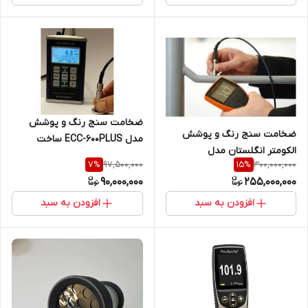
ضخامت سنج رنگ و پوشش
ضخامت سنج رنگ و پوشش
مدل ECC-600PLUS ساخت
الکومتر انگلستان مدل
شرکت ELKOCAN کانادا
97,500,000
300,000,000
7
%
15
%
A456CFNFBS+CFNF1S پراب جدا
90,000,000
255,000,000
روی فلزات آهنی و غیر آهنی
افزودن به سبد
افزودن به سبد