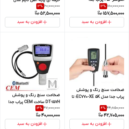
حرفه ای پایه آهن تایم مدل
60,000,000
180,000,000
12
%
12
%
A456CFBS+CF1S
TIME TT220 ساخت کمپانی
52,500,000
157,500,000
TIME GROUP
افزودن به سبد
افزودن به سبد
ضخامت سنج رنگ و پوشش
ضخامت سنج رنگ و پوشش
پراب جدا مدل EC770-XE 5K؛ تا
DT-157H ساخت CEM پراب جدا
5000 میکرون ( نمایندگی اصلی
47,000,000
44,850,000
14
%
4
%
جوش آزما تجهیز 09120741826)
40,000,000
42,705,000
افزودن به سبد
افزودن به سبد