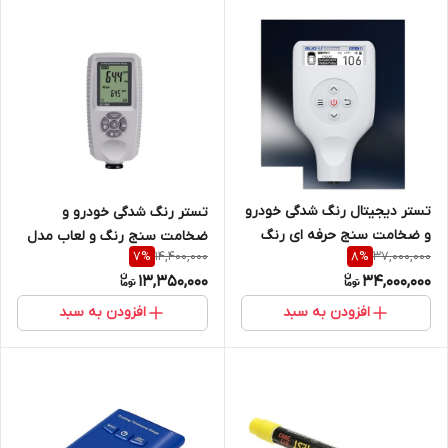
تستر دیجیتال رنگ شدگی خودرو
تستر رنگ شدگی خودرو و
و ضخامت سنج حرفه ای رنگ
ضخامت سنج رنگ و لعاب مدل
14,400,000
37,000,000
7
%
8
%
گوا مدل GC8102 ( سفید رنگ)
EC500A کمپانی یوکسا
13,350,000
34,000,000
افزودن به سبد
افزودن به سبد