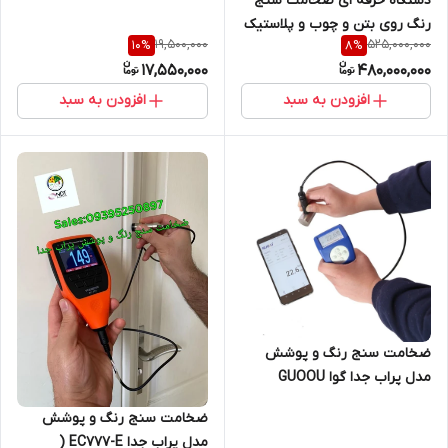
دستگاه حرفه ای ضخامت سنج
رنگ روی بتن و چوب و پلاستیک
19,500,000
525,000,000
10
%
8
%
ساخت کمپانی دفلسکو آمریکا
17,550,000
480,000,000
مدل PosiTector 200D
افزودن به سبد
افزودن به سبد
ضخامت سنج رنگ و پوشش
مدل پراب جدا گوا GUOOU
GTS8202 نمایندگی اصلی جوش
ضخامت سنج رنگ و پوشش
آزما تجهیز
مدل پراب جدا EC777-E (