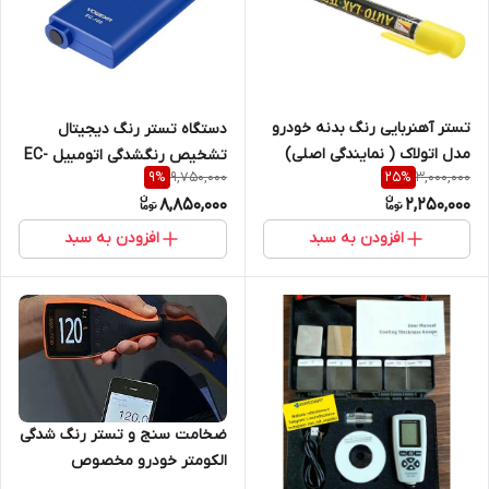
تستر آهنربایی رنگ بدنه خودرو
دستگاه تستر رنگ دیجیتال
مدل اتولاک ( نمایندگی اصلی)
تشخیص رنگشدگی اتومبیل EC-
9,750,000
3,000,000
9
%
25
%
100 ( نمایندگی اصلی جوش آزما
8,850,000
2,250,000
تجهیز)
افزودن به سبد
افزودن به سبد
ضخامت سنج و تستر رنگ شدگی
الکومتر خودرو مخصوص
کارشناسی رنگ مدل Elcometer