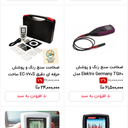
ضخامت سنج رنگ و پوشش
ضخامت سنج رنگ و پوشش
Elektro Germany TG160 مدل
حرفه ای دقیق EC-770S ساخت
26,000,000
70,000,000
7
%
12
%
پراب جدا ( نمایندگی اصلی جوش
کمپانی یووکسا- سنسور کره ای (
24,000,000
61,500,000
آزما تجهیز )
نمایندگی اصلی جوش آزما تجهیز
09120741826)
افزودن به سبد
افزودن به سبد