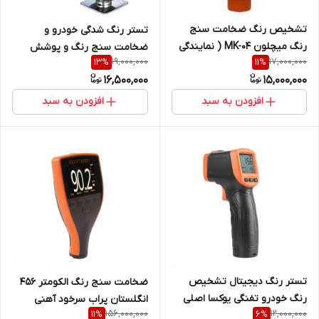
تشخیص رنگ ضخامت سنج
تستر رنگ شدگی خودرو و
رنگ میچلون MK-04 ( نمایندگی
ضخامت سنج رنگ و پوشش
19,000,000
17,000,000
13
%
11
%
اصلی جوش آزما تجهیز )
کارشناسی رنگ مدل GT230 (
16,500,000
15,000,000
نمایندگی اصلی جوش آزما
تجهیز)
افزودن به سبد
افزودن به سبد
تستر رنگ دیجیتال تشخیص
ضخامت سنج رنگ الکومتر 456
رنگ خودرو تفنگی یوکسا اصلی
انگلستان پراب سرخود آهنی
156,000,000
12,000,000
11
%
6
%
EC-420 ( نمایندگی اصلی جوش