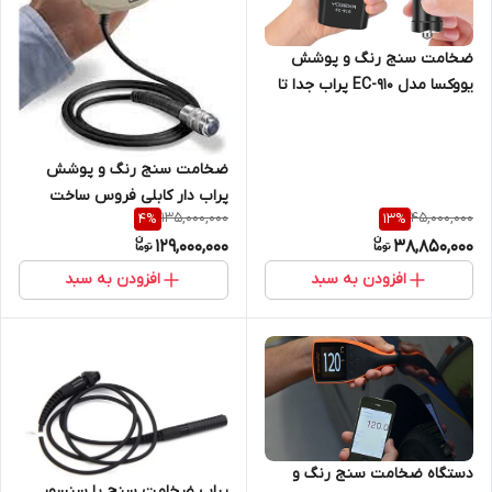
ضخامت سنج رنگ و پوشش
یووکسا مدل EC-910 پراب جدا تا
ده هزار میکرون ( نمایندگی اصلی
جوش آزما تجهیز)
ضخامت سنج رنگ و پوشش
پراب دار کابلی فروس ساخت
135,000,000
45,000,000
4
%
13
%
شرکت دفلسکو آمریکا مدل
129,000,000
38,850,000
POSITECTOR 6000
افزودن به سبد
افزودن به سبد
دستگاه ضخامت سنج رنگ و
پراب ضخامت سنج یا سنسور