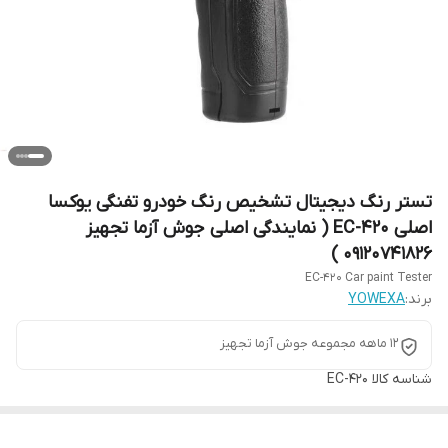
تستر رنگ دیجیتال تشخیص رنگ خودرو تفنگی یوکسا
اصلی EC-420 ( نمایندگی اصلی جوش آزما تجهیز
09120741826 )
EC-420 Car paint Tester
برند:
YOWEXA
12 ماهه مجموعه جوش آزما تجهیز
شناسه کالا
EC-420