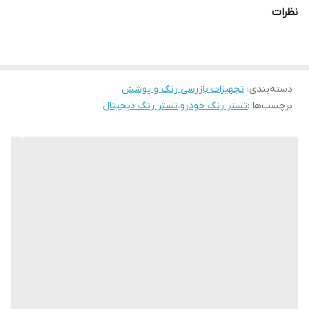
رنج اندازه گیری 0 تا 1500 میکرون
نظرات
کالیبره اتوماتیک
قابلیت نمایش رنگ با واحد های میکرون ، میلی متر و میلز
دارای فویل کالیبراسیون جهت تست سلامت دستگاه
دسته‌بندی
:
تجهیزات بازرسی رنگ و پوشش
برچسب‌ها :
تستر رنگ خودرو
،
تستر رنگ دیجیتال