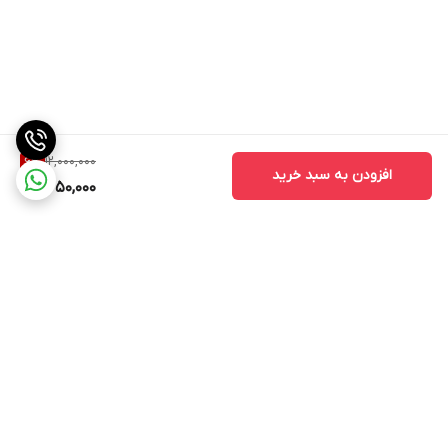
12,000,000
6
%
افزودن به سبد خرید
11,250,000
برگشت به بالا