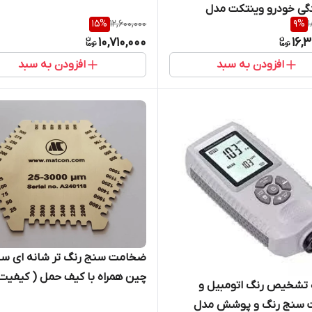
گی خودرو وینتکت مدل
15
%
12,600,000
9
%
1
WT2110 ( نمایندیگ اصلی جوش آزما
10,710,000
16,
افزودن به سبد
افزودن به سبد
ضخامت سنج رنگ تر شانه ای س
چین همراه با کیف حمل ( کیفیت 
 تشخیص رنگ اتومبیل و
سنج رنگ و پوشش مدل