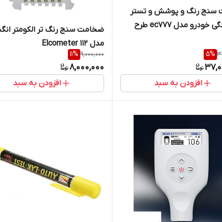
سنج رنگ و پوشش و تستر
رنگ شدگی خودرو مدل ec777 طرح
ضخامت سنج رنگ تر الکومتر انگ
الکومتر ( نمایندگی اصلی جوش آزما
مدل Elcometer 112
11
%
9,000,000
5
%
3
8,000,000
37,0
افزودن به سبد
افزودن به سبد