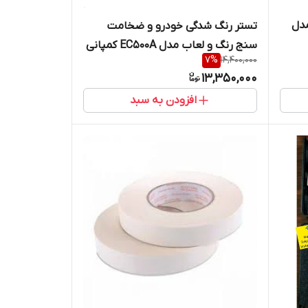
مدل
تستر رنگ شدگی خودرو و ضخامت
سنج رنگ و لعاب مدل EC500A کمپانی
7
%
14,400,000
یوکسا
13,350,000
افزودن به سبد