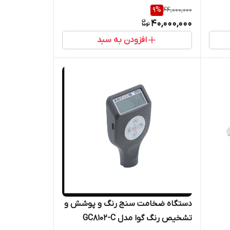
9
%
44,000,000
40,000,000
افزودن به سبد
دستگاه ضخامت سنج رنگ و پوشش و
تشخیص رنگ گوا مدل GC8102-C