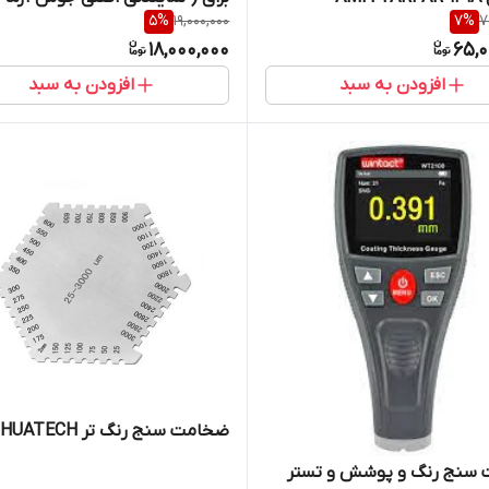
5
%
19,000,000
7
%
7
تجهیز) ورژن 2025
18,000,000
65,0
افزودن به سبد
افزودن به سبد
ضخامت سنج رنگ تر HUATECH
سنج رنگ و پوشش و تستر