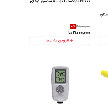
ec770 یووکسا یا یواسه سنسور کره ای
اصلی ( کارشناسی رنگ صنعتی و
ستان
خودرو نمایندگی جوش آزما تجهیز
09120741826))
8
%
23,000,000
21,000,000
افزودن به سبد