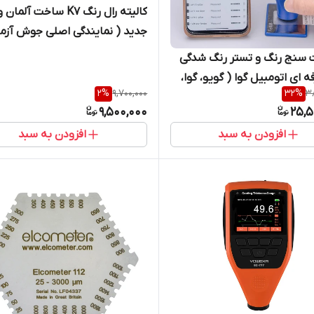
کالیته رال رنگ K7 ساخت آلم
جدید ( نمایندگی اصلی جوش آزما
تجهیز)
ضخامت سنج رنگ و تستر رنگ شدگی
 ای اتومبیل گوا ( گویو، گوا،
2
%
9,700,000
32
%
38
گواو) مدل GC8102 آخرین ورژن (
9,500,000
25,5
ی اصلی)
افزودن به سبد
افزودن به سبد