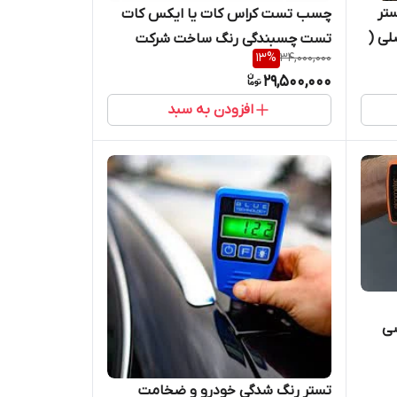
تر
چسب تست کراس کات یا ایکس کات
درو مدل EC770 اصلی (
تست چسبندگی رنگ ساخت شرکت
13
%
34,000,000
ر)
الکومتر
29,500,000
افزودن به سبد
سی
تستر رنگ شدگی خودرو و ضخامت