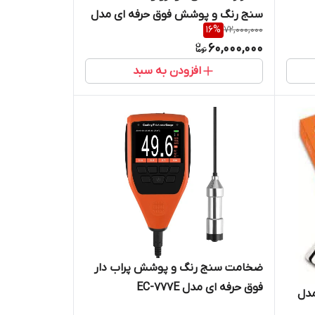
سنج رنگ و پوشش فوق حرفه ای مدل
16
%
72,000,000
DX13 Al ساخت لهستان
60,000,000
افزودن به سبد
ضخامت سنج رنگ و پوشش پراب دار
فوق حرفه ای مدل EC-777E
ال رنگ RAL K5 GLOSS مدل