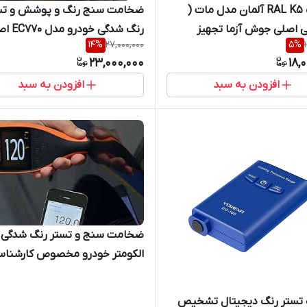
رال رنگ RAL K5 آلمان مدل مات (
ضخامت سنج رنگ و پوشش و تس
ی اصلی جوش آزما تجهیز
رنگ شدگی خو
14
%
27,000,000
5
%
09120
سنسور کره ای همراه با لیبل و کاو
23,000,000
18,
نمایندگی اصلی جوش آزما تجهیز
افزودن به سبد
افزودن به سبد
09120741826
ضخامت سنج و تستر رنگ شدگی
الکومتر خودرو مخصوص کارشنا
رنگ مدل Elcometer 311 ساخت
انگلستان ( مدل پایه آهنی)
دستگاه تستر رنگ دیجیتال تشخیص