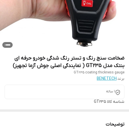
ضخامت سنج رنگ و تستر رنگ شدگی خودرو حرفه ای
بنتک مدل GT235 ( نمایندگی اصلی جوش آزما تجهیز)
GT235 coating thickness gauge
برند:
BENETECH
1 ساله
شناسه کالا
GT235
توضیحات