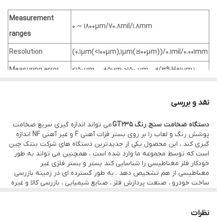
Measurement
0 ~ 1800μm/70.8mil/1.8mm
ranges
Resolution
(0.1μm(<100μm),1μm(≥100μm))/0.1mil/0.001mm
Measuring error
≤150μm， ±5μm >150 μm，±(3%H+1μm）
Minimum diameter
نقد و بررسی
of magnetic
12mm
substrate
دستگاه ضخامت سنج رنگ GT235
می تواند اندازه گیری سریع ضخامت
پوشش رنگ و لعاب را بر روی بستر فزات آهنی F و غیر آهنی NF اندازه
Minimum
گیری کند ، این محصول یکی از جدیدترین دستگاه های شرکت بنتک چین
thickness of
است که توسط مجموعه ما وارد شده است ، همچنین می تواند به طور
0.5mm
خودکار فلز مغناطیسی را شناسایی کند بستر و بستر فلزی غیر
magnetic
مغناطیسی از هم تشخیص دهد . به طور گسترده ای در زمینه بازرسی
ساخت خودرو ، صنعت پردازش فلز ، صنایع شیمیایی ، بازرسی کالا و غیره
substrate
استفاده می شود. رنج اندازه گیری این دستگاه 1800 میکرون میباشد که با
Minimum
دقت 1 میکرونی میتواند ضخامت پوشش را اندازه گیری کند ، بیشتر از
این دستگاه برای کارشناسی رنگ اتومبیل و تشخیص رنگ خودرو استفاده
نظرات
curvature radius of