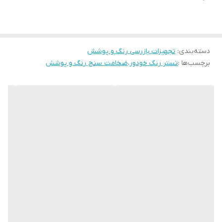
میکنند .
convex
2mm
magnetic
دسته‌بندی
:
تجهیزات بازرسی رنگ و پوشش
برچسب‌ها :
تستر رنگ خودور
،
ضخامت سنج رنگ و پوشش
substrate
Minimum
curvature radius of
concave
11mm
magnetic
substrate
Minimum diameter
of non-magnetic
50mm
substrate