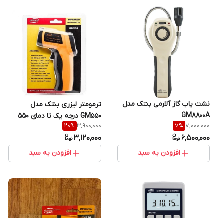
نشت یاب گاز آلارمی بنتک مدل
ترمومتر لیزری بنتک مدل
GM550 درجه یک تا دمای 550
3,900,000
7,000,000
20
%
7
%
درجه
3,120,000
6,500,000
افزودن به سبد
افزودن به سبد