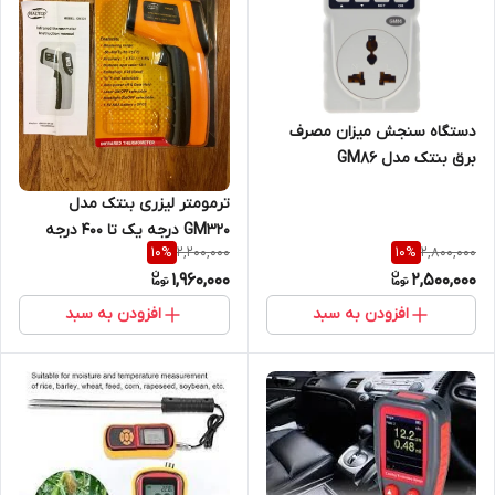
دستگاه سنجش میزان مصرف
برق بنتک مدل GM86
ترمومتر لیزری بنتک مدل
GM320 درجه یک تا 400 درجه
2,200,000
2,800,000
10
%
10
%
1,960,000
2,500,000
افزودن به سبد
افزودن به سبد