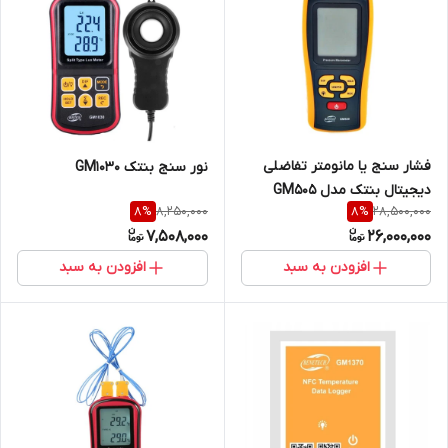
فشار سنج یا مانومتر تفاضلی
نور سنج بنتک GM1030
دیجیتال بنتک مدل GM505
8,250,000
28,500,000
8
%
8
%
7,508,000
26,000,000
افزودن به سبد
افزودن به سبد