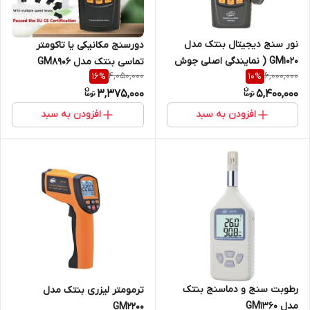
نور سنج دیجیتال بنتک مدل
دورسنج مکانیکی یا تاکومتر
GM1020 ( نمایندگی اصلی جوش
تماسی بنتک مدل GM8906
4,050,000
6,000,000
16
%
10
%
آزما تجهیز)
3,375,000
5,400,000
افزودن به سبد
افزودن به سبد
رطوبت سنج و دماسنج بنتک
ترمومتر لیزری بنتک مدل
مدل GM1360
GM2200