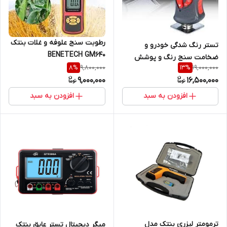
رطوبت سنج علوفه و غلات بنتک
تستر رنگ شدگی خودرو و
BENETECH GM640
ضخامت سنج رنگ و پوشش
9,800,000
19,000,000
8
%
13
%
کارشناسی رنگ مدل GT230 (
9,000,000
16,500,000
نمایندگی اصلی جوش آزما
تجهیز)
افزودن به سبد
افزودن به سبد
ترمومتر لیزری بنتک مدل
میگر دیجیتال تستر عایق بنتک