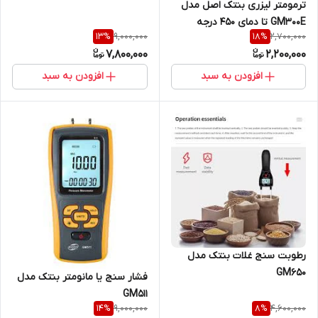
ترمومتر لیزری بنتک اصل مدل
GM300E تا دمای 450 درجه
9,000,000
2,700,000
13
%
18
%
7,800,000
2,200,000
افزودن به سبد
افزودن به سبد
رطوبت سنج غلات بنتک مدل
GM650
فشار سنج یا مانومتر بنتک مدل
GM511
9,000,000
4,600,000
14
%
8
%