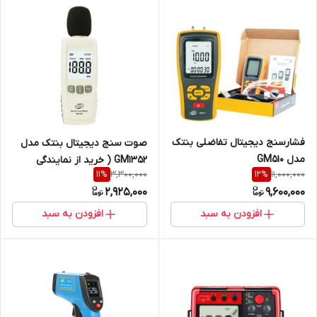
فشارسنج دیجیتال تفاضلی بنتک
صوت سنج دیجیتال بنتک مدل
مدل GM510
GM1352 ( خرید از نمایندگی
3,300,000
11,000,000
11
%
12
%
اصلی جوش آزما تجهیز
2,925,000
9,600,000
09120741826 )
افزودن به سبد
افزودن به سبد