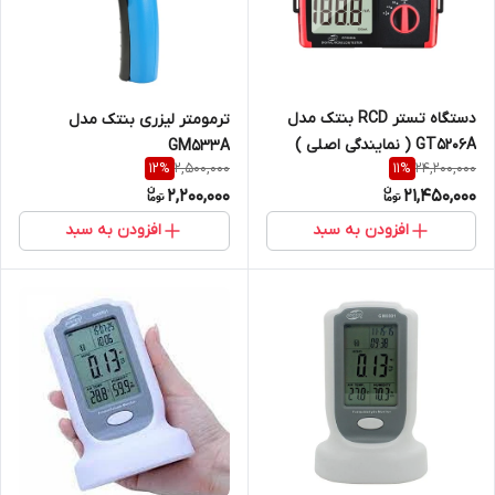
دستگاه تستر RCD بنتک مدل
ترمومتر لیزری بنتک مدل
GT5206A ( نمایندگی اصلی )
GM533A
2,500,000
24,200,000
12
%
11
%
2,200,000
21,450,000
افزودن به سبد
افزودن به سبد