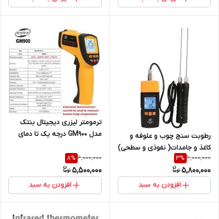
ترمومتر لیزری دیجیتال بنتک
مدل GM900 درجه یک تا دمای
رطوبت سنج چوب و علوفه و
900 درجه ( نمایندگی اصلی جوش
کاغذ و جامدات( نفوذی و سطحی)
آزما تجهیز)
6,000,000
6,000,000
8
%
3
%
بنتک مدل GM620
5,500,000
5,800,000
افزودن به سبد
افزودن به سبد