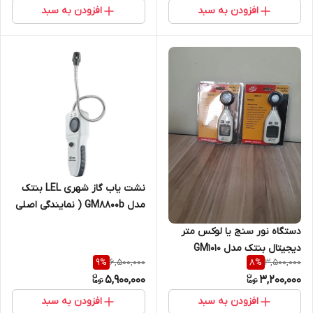
افزودن به سبد
افزودن به سبد
نشت یاب گاز شهری LEL بنتک
مدل GM8800b ( نمایندگی اصلی
جوش آزما تجهیز)
دستگاه نور سنج یا لوکس متر
دیجیتال بنتک مدل GM1010
6,500,000
3,500,000
9
%
8
%
5,900,000
3,200,000
افزودن به سبد
افزودن به سبد