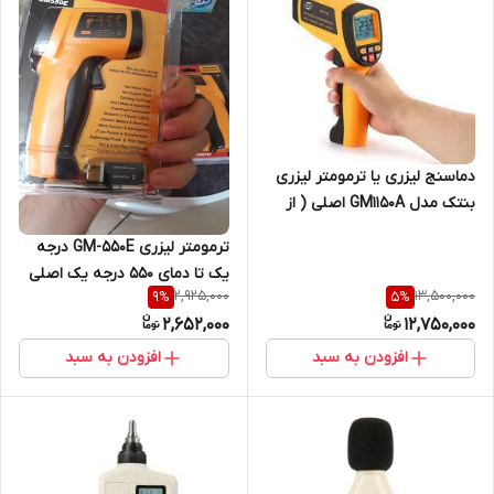
دماسنج لیزری یا ترمومتر لیزری
بنتک مدل GM1150A اصلی ( از
دمای منفی 30 تا 1150 درجه)
ترمومتر لیزری GM-550E درجه
یک تا دمای 550 درجه یک اصلی
2,925,000
13,500,000
9
%
5
%
2,652,000
12,750,000
افزودن به سبد
افزودن به سبد