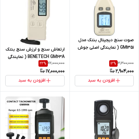
صوت سنج دیجیتال بنتک مدل
GM1351 ( نمایندگی اصلی جوش
ارتعاش سنج و لرزش سنج بنتک
آزما تجهیز)
BENETECH GM63A ( نمایندگی
22,000,000
3,300,000
22
%
12
%
اصلی جوش آزما تجهیز
17,000,000
2,904,000
09120741826)
افزودن به سبد
افزودن به سبد