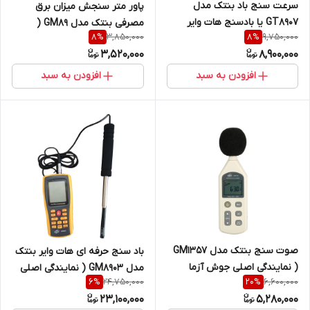
سرعت سنج باد بنتک مدل
پاور متر سنجش میزان برق
GT8907 یا بادسنج هات وایر
مصرفی بنتک مدل GM89 (
3,850,000
9,750,000
8
%
8
%
نمایندگی اصلی)
3,520,000
8,900,000
افزودن به سبد
افزودن به سبد
صوت سنج بنتک مدل GM1357
باد سنج حرفه ای هات وایر بنتک
( نمایندگی اصلی جوش آزما
مدل GM8903 ( نمایندگی اصلی
24,750,000
6,600,000
6
%
20
%
تجهیز )
جوش آزما تجهیز)
23,100,000
5,280,000