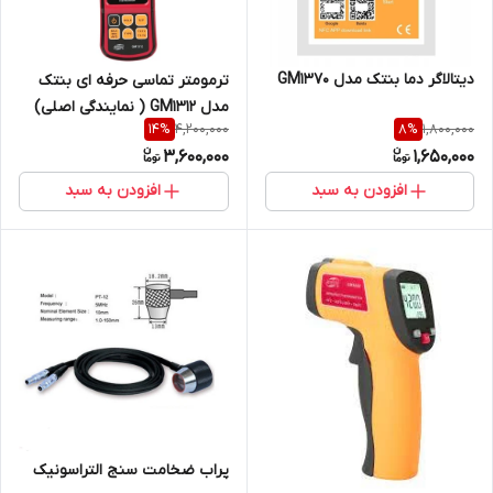
دیتالاگر دما بنتک مدل GM1370
ترمومتر تماسی حرفه ای بنتک
مدل GM1312 ( نمایندگی اصلی)
4,200,000
1,800,000
14
%
8
%
3,600,000
1,650,000
افزودن به سبد
افزودن به سبد
پراب ضخامت سنج التراسونیک