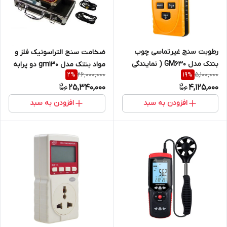
رطوبت سنج غیرتماسی چوب
ضخامت سنج التراسونیک فلز و
بنتک مدل GM630 ( نمایندگی
مواد بنتک مدل gm130 دو پرابه
26,000,000
5,100,000
2
%
19
%
اصلی شرکت جوش آزما تجهیز)
( نمایندگی اصلی جوش آزما
25,340,000
4,125,000
تجهیز)
افزودن به سبد
افزودن به سبد