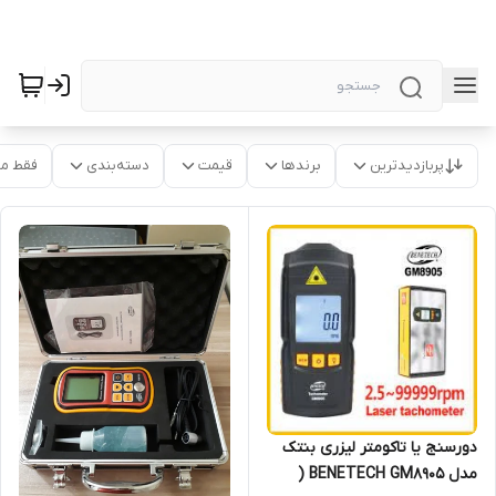
پربازدیدترین
برندها
قیمت
دسته‌بندی
فقط م
دورسنج یا تاکومتر لیزری بنتک
مدل BENETECH GM8905 (