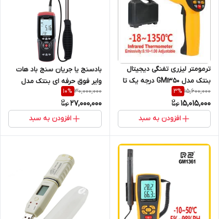
ترمومتر لیزری تفنگی دیجیتال
بادسنج یا جریان سنج باد هات
بنتک مدل GM1350 درجه یک تا
وایر فوق حرفه ای بنتک مدل
30,000,000
15,600,000
10
%
3
%
دمای 1350 درجه (نمایندگی اصلی
GT8911 ( نمایندگی اصلی جوش
27,000,000
15,015,000
جوش آزما تجهیز)
آزما تجهیز )
افزودن به سبد
افزودن به سبد