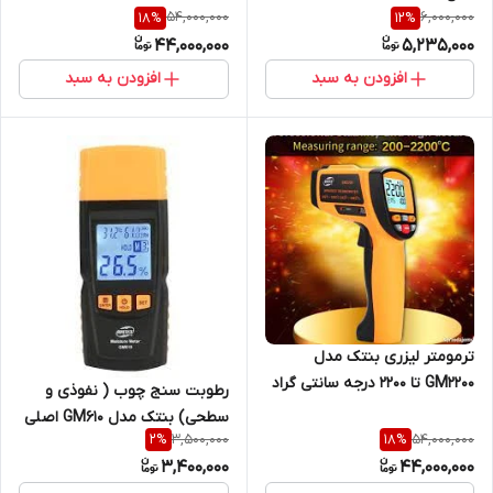
54,000,000
6,000,000
18
%
12
%
44,000,000
5,235,000
افزودن به سبد
افزودن به سبد
ترمومتر لیزری بنتک مدل
GM2200 تا 2200 درجه سانتی گراد
رطوبت سنج چوب ( نفوذی و
کیفیت بالا ( نمایندگی اصلی
سطحی) بنتک مدل GM610 اصلی
جوش آزما تجهیز)
3,500,000
54,000,000
2
%
18
%
3,400,000
44,000,000