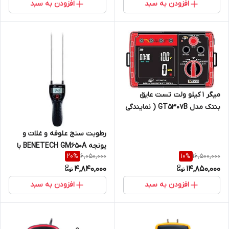
افزودن به سبد
افزودن به سبد
میگر 1 کیلو ولت تست عایق
بنتک مدل GT5307B ( نمایندگی
اصلی جوش آزما تجهیز
09120741826)
رطوبت سنج علوفه و غلات و
یونجه BENETECH GM650A با
6,050,000
16,500,000
20
%
10
%
برند اصلی بنتک ( نمایندگی
4,840,000
14,850,000
اصلی جوش آزما تجهیز
09120741826)
افزودن به سبد
افزودن به سبد