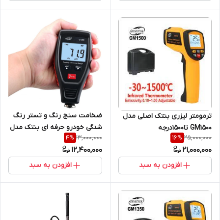
ضخامت سنج رنگ و تستر رنگ
ترمومتر لیزری بنتک اصلی مدل
شدگی خودرو حرفه ای بنتک مدل
GM1500 تا1500درجه
13,000,000
25,000,000
4
%
16
%
GT235 ( نمایندگی اصلی جوش
12,400,000
21,000,000
آزما تجهیز)
افزودن به سبد
افزودن به سبد