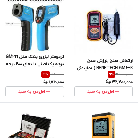
ترمومتر لیزری بنتک مدل GM321
ارتعاش سنج ,لرزش سنج
درجه یک اصلی تا دمای 400 درجه
BENETECH GM63B ( نمایندگی
1,950,000
36,000,000
12
%
9
%
اصلی جوش آزما تجهیز
1,710,000
32,700,000
09120741826)
افزودن به سبد
افزودن به سبد