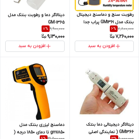
رطوبت سنج و دماسنج دیجیتال
دیتالاگر دما و رطوبت بنتک مدل
بنتک مدل GM1361 پراب جدا
GM-1365
9,900,000
7,800,000
7
%
6
%
9,130,000
7,260,000
افزودن به سبد
افزودن به سبد
دیتالاگر دیجیتالی دما بنتک
دماسنج لیزری بنتک مدل
GM1366 ( نمایندگی اصلی
gm1850 تا دمای 1850 درجه (
31,500,000
8,000,000
6
%
3
%