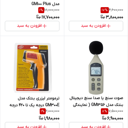
مدل GM100 Plus
18,000,000
4,600,000
1
%
17
%
17,700,000
3,800,000
افزودن به سبد
افزودن به سبد
صوت سنج یا صدا سنج دیجیتال
ترمومتر لیزری بنتک مدل
بنتک مدل GM1356 ( نمایندگی
GM300E درجه یک تا 420 درجه
2,000,000
7,500,000
1
%
8
%
اصلی جوش آزما تجهیز)
1,980,000
6,900,000
افزودن به سبد
افزودن به سبد