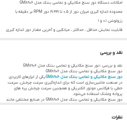
امکانات دستگاه دور سنج مکانیکی و تماسی بنتک مدل GM8906
محدوده اندازه گیری میزان دور از 0.5 تا 19.999 دور RPM بر دقیقه با
رزولوشن 0.1 و 1
قابلیت نمایش حداقل ، حداکثر ، میانگین و آخرین مقدار دور اندازه گیری
بر روی نمایشگر
صفحه نمایشگر LCD بزرگ به همراه نور پس زمینه مناسب مکان های
نقد و بررسی
کم نور و تاریک
نقد و بررسی : دور سنج مکانیکی و تماسی بنتک مدل GM8906
خاموشی خودکار جهت صرفه جویی در میزان شارژ باتری و افزایش طول
دور سنج مکانیکی و تماسی بنتک مدل GM8906
عمر شارژ آن
دور سنج مکانیکی و تماسی بنتک مدل GM8906
یکی از ابزارهای کاربردی
در صنعت ماشین‌سازی است که برای اندازه‌گیری سرعت چرخش، سرعت
طراحی شده با آخرین فناوری مدار پردازنده و لیزر جهت اندازه‌گیری میزان
خطی یا فرکانس موتور الکتریکی و همچنین سرعت چرخش پره های
دور با دقت
پروانه وغلتک استفاده می‌شود.
دور سنج مکانیکی و تماسی بنتک مدل GM8906 در صنایع مختلفی مانند
قابلیت محاسبه سرعت چرخش و انتخاب واحد های مختلف بر روی
موتور الکتریکی، فن سازی، نساجی، تولید ماشین لباسشویی، اتومبیل،
هواپیما، کشتی و غیره بسیار مورد استفاده قرار می گیرد.
نمایشگر تاکومتر
دورسنج ساده نوعی ابزار تماسی است كه برای اندازه گیری سرعت در
نظرات
تغذیه توسط دو عدد باتری 1.5 ولتی از نوع AAA طول عمر بالا جهت اندازه
جاهایی كه دسترسی مستقیم وجود دارد، استفاده