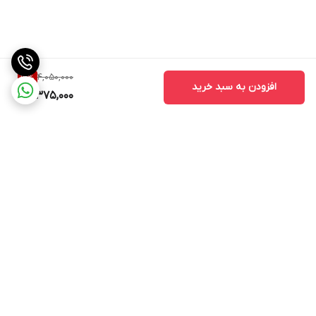
4,050,000
16
%
افزودن به سبد خرید
3,375,000
برگشت به بالا