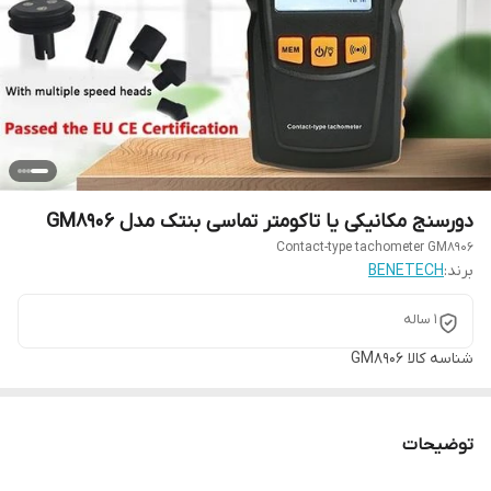
دورسنج مکانیکی یا تاکومتر تماسی بنتک مدل GM8906
Contact-type tachometer GM8906
برند:
BENETECH
1 ساله
شناسه کالا
GM8906
توضیحات