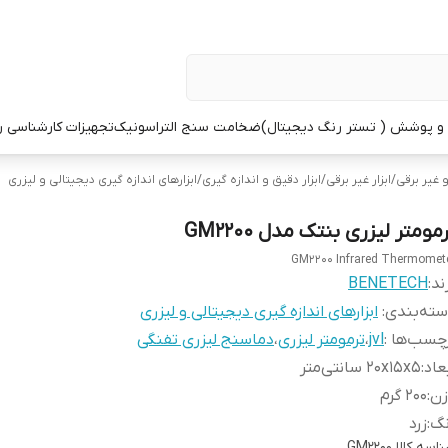
 پوشش ( تستر رنگ دیجیتال)
ضخامت سنج التراسونیک
تجهیزات کارشناسی 
و غیر برقی
/
ابزار غیر برقی
/
ابزار دقیق و اندازه گیری
/
ابزارهای اندازه گیری دیجیتالی و لیزری
مومتر لیزری بنتک مدل GM2200
GM2200 Infrared Thermomet
ند:
BENETECH
ته‌بندی
:
ابزارهای اندازه گیری دیجیتالی و لیزری
چسب‌ها :
jvl
،
ترمومتر لیزری
،
دماسنج لیزری تفنگی
عاد
:
20x15x5 سانتی‌متر
زن
:
200 گرم
نگ
:
زرد
اسه کالا
GM2200