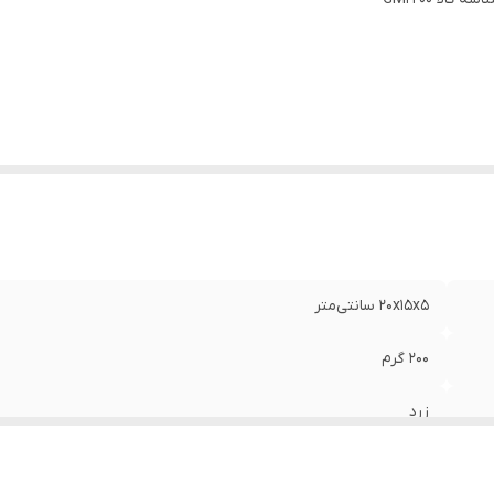
20x15x5 سانتی‌متر
200 گرم
زرد