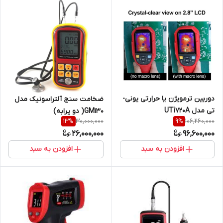
دوربین ترمویژن یا حرارتی یونی-
ضخامت سنج آلتراسونیک مدل
تی مدل UTi720A
GM130( دو پرابه)
30,000,000
106,260,000
13
%
9
%
26,000,000
96,600,000
افزودن به سبد
افزودن به سبد