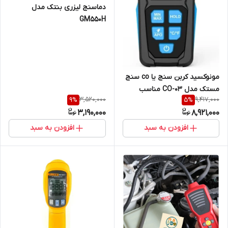
دماسنج لیزری بنتک مدل
GM550H
مونوکسید کربن سنج یا co سنج
مستک مدل CO-03 مناسب
3,520,000
9,417,000
9
%
5
%
گلخانه ها و انبارها ( نمایندگی
3,190,000
8,921,000
اصلی جوش آزما تجهیز
09120741826)
افزودن به سبد
افزودن به سبد