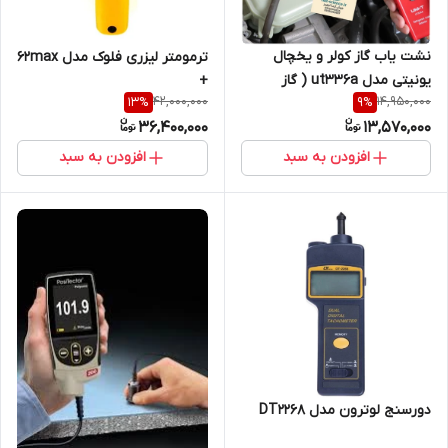
نشت یاب گاز کولر و یخچال
ترمومتر لیزری فلوک مدل 62max
یونیتی مدل ut336a ( گاز
+
42,000,000
14,950,000
13
%
9
%
فریون، هم گاز کولر ماشین هم
36,400,000
13,570,000
خانگی) نمایندگی اصلی جوش
آزما تجهیز 09120741826
افزودن به سبد
افزودن به سبد
دورسنج لوترون مدل DT2268