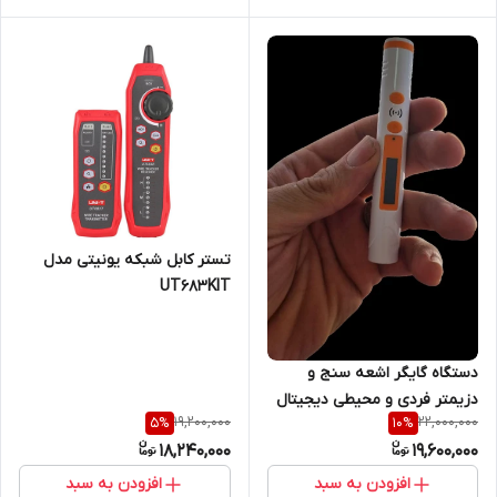
تستر کابل شبکه یونیتی مدل
UT683KIT
دستگاه گایگر اشعه سنج و
دزیمتر فردی و محیطی دیجیتال
19,200,000
22,000,000
5
%
10
%
و هشداردهنده پرتوهای ایکس
18,240,000
19,600,000
و گاما برند OMA ( مخصوص
پرتوهای ایکس و گاما)
افزودن به سبد
افزودن به سبد