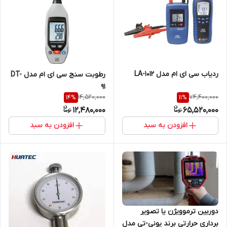
ردیاب سی ای ام مدل LA-1012
رطوبت سنج سی ای ام مدل DT-
91
14,520,000
74,400,000
14
%
11
%
12,480,000
65,520,000
افزودن به سبد
افزودن به سبد
دوربین ترموویژن یا تصویر
برداری حرارتی برند یونی-تی مدل