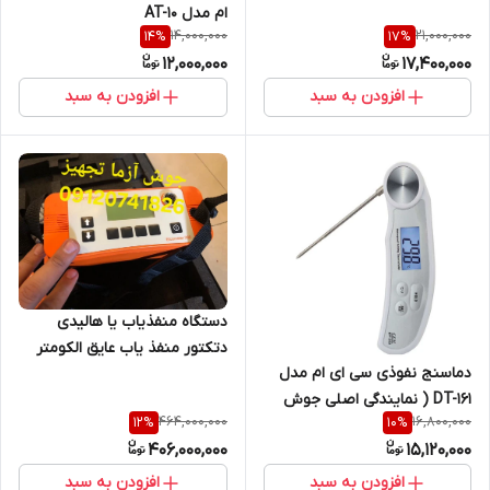
ام مدل AT-10
14,000,000
21,000,000
14
%
17
%
12,000,000
17,400,000
افزودن به سبد
افزودن به سبد
دستگاه منفذیاب یا هالیدی
دتکتور منفذ یاب عایق الکومتر
دماسنج نفوذی سی ای ام مدل
انگلستان کد فنی D266-4C
DT-161 ( نمایندگی اصلی جوش
464,000,000
16,800,000
12
%
10
%
آزما تجهیز 09120741826)
406,000,000
15,120,000
افزودن به سبد
افزودن به سبد