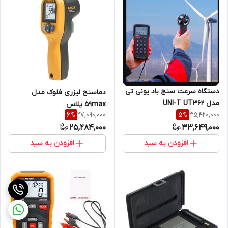
دستگاه سرعت سنج باد یونی تی
دماسنج لیزری فلوک مدل
مدل UNI-T UT362
59max پلاس
27,090,000
35,420,000
6
%
5
%
25,284,000
33,649,000
افزودن به سبد
افزودن به سبد