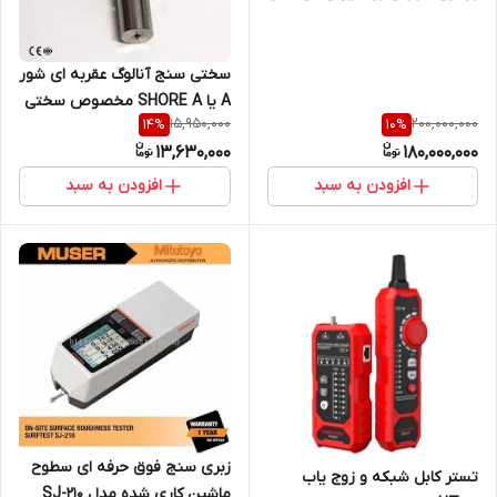
UTi730E با قابلیت اتصال به
wifi ( نمایندگی اصلی جوش آزما
تجهیز 09120741826)
سختی سنج آنالوگ عقربه ای شور
A یا SHORE A مخصوص سختی
15,950,000
200,000,000
14
%
10
%
سنج لاستیک و پلاستیک
13,630,000
180,000,000
افزودن به سبد
افزودن به سبد
زبری سنج فوق حرفه ای سطوح
تستر کابل شبکه و زوج یاب
ماشین کاری شده مدل SJ-210