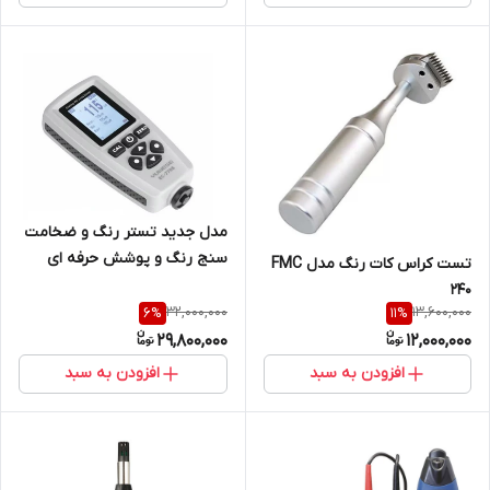
مدل جدید تستر رنگ و ضخامت
سنج رنگ و پوشش حرفه ای
تست کراس کات رنگ مدل FMC
مدل EC770s ساخت کمپانی
240
یووکسا ( نمایندگی اصلی جوش
32,000,000
13,600,000
6
%
11
%
آزما تجهیز)
29,800,000
12,000,000
افزودن به سبد
افزودن به سبد