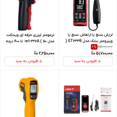
لرزش سنج یا ارتعاش سنج یا
ترمومتر لیزری حرفه ای وینتکت
ویبرومتر بنتک مدل GT633B (
مدل wt-327A ( 50- تا 400 درجه
55,000,000
6
%
نمایندگی اصلی جوش آزما تجهیز
سانتی گراد) نمایندگی اصلی
2,250,000
51,700,000
09120741826)
فروش
افزودن به سبد
افزودن به سبد