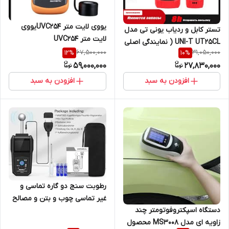
یووی لایت متر UVC254یووی
تستر کابل و ردیاب یونی تی مدل
لایت متر UVC254
UNI-T UT25CL ( نمایندگی اصلی
67,500,000
31,050,000
12
%
10
%
جوش آزما تجهیز 09120741826)
59,000,000
27,830,000
افزودن به سبد
افزودن به سبد
رطوبت سنج دو گاره تماسی و
غیر تماسی چوب و بتن و مصالح
دستگاه اسپکتروفوتومتر چند
و دیوار
زاویه ای مدل MS3008 محصول