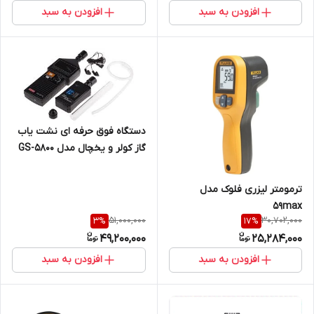
افزودن به سبد
افزودن به سبد
دستگاه فوق حرفه ای نشت یاب
گاز کولر و یخچال مدل GS-5800
ساخت لوترون تایوان
ترمومتر لیزری فلوک مدل
59max
51,000,000
30,702,000
3
%
17
%
49,200,000
25,284,000
افزودن به سبد
افزودن به سبد