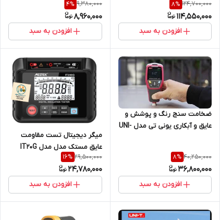
9,380,000
124,700,000
4
%
8
%
کمپانی 3NH
8,960,000
114,550,000
افزودن به سبد
افزودن به سبد
ضخامت سنج رنگ و پوشش و
عایق و آبکاری یونی تی مدل UNI-
میگر دیجیتال تست مقاومت
T UT343E ( نمایندگی اصلی
عایق مستک مدل مدل IT20G
جوش آزما تجهیز 09120741826)
29,500,000
40,250,000
16
%
8
%
24,780,000
36,800,000
افزودن به سبد
افزودن به سبد