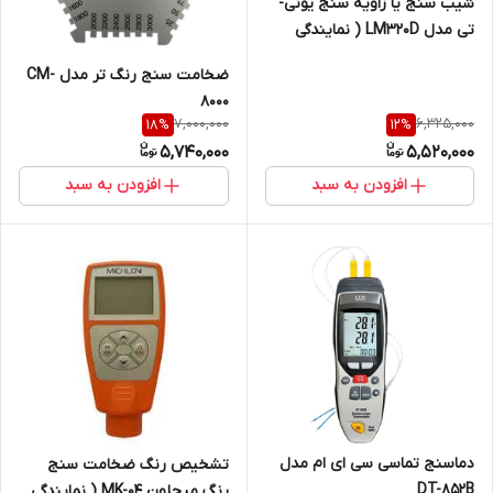
شیب سنج یا زاویه سنج یونی-
تی مدل LM320D ( نمایندگی
اصلی جوش آزما تجهیز
ضخامت سنج رنگ تر مدل CM-
09120741826)
8000
7,000,000
6,325,000
18
%
12
%
5,740,000
5,520,000
افزودن به سبد
افزودن به سبد
دماسنج تماسی سی ای ام مدل
تشخیص رنگ ضخامت سنج
DT-852B
رنگ میچلون MK-04 ( نمایندگی