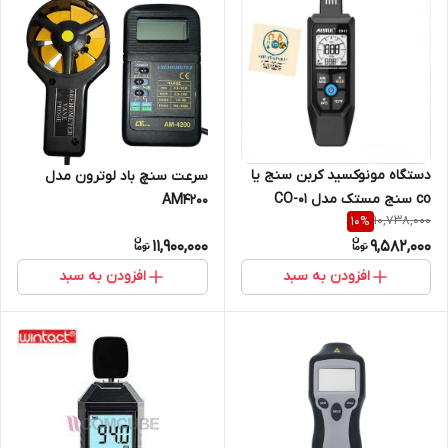
دستگاه مونوکسید کربن سنج یا
سرعت سنچ باد لوترون مدل
co سنج مستک مدل CO-01
AM4200
10,738,000
10
%
مناسب گلخانه و بیمارستان ها و
11,900,000
9,582,000
انبارها ( نمایندگی اصلی جوش
آزما تجهیز 09120741826)
افزودن به سبد
افزودن به سبد