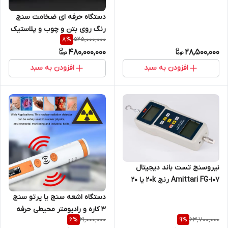
دستگاه حرفه ای ضخامت سنج
رنگ روی بتن و چوب و پلاستیک
525,000,000
8
%
ساخت کمپانی دفلسکو آمریکا
480,000,000
28,500,000
مدل PosiTector 200D
افزودن به سبد
افزودن به سبد
نیروسنج تست باند دیجیتال
Amittari FG-107 رنج 20k یا 20
کیلوگرم ( نمایندگی اصلی جوش
دستگاه اشعه سنج یا پرتو سنج
آزما تجهیز)
3 کاره و رادیومتر محیطی حرفه
21,000,000
63,700,000
6
%
9
%
ای و دزیمتر فردی و گایگر هشدار