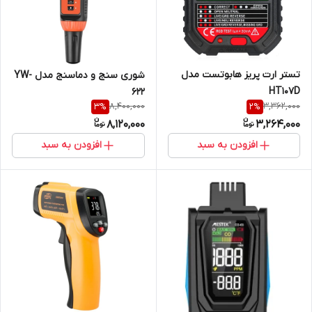
تستر ارت پریز هابوتست مدل
شوری سنج و دماسنج مدل YW-
HT107D
622
8,400,000
3,362,000
3
%
2
%
8,120,000
3,264,000
افزودن به سبد
افزودن به سبد