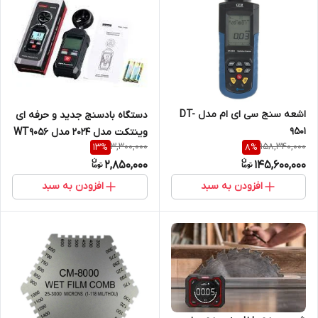
اشعه سنج سی ای ام مدل DT-
دستگاه بادسنج جدید و حرفه ای
9501
وینتکت مدل 2024 مدل WT9056
3,300,000
158,340,000
13
%
8
%
( نمایندگی اصلی جوش آزما
2,850,000
145,600,000
تجهیز)
افزودن به سبد
افزودن به سبد