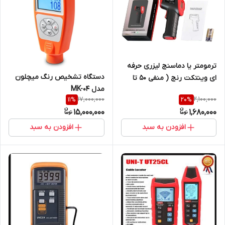
ترمومتر یا دماسنج لیزری حرفه
دستگاه تشخیص رنگ میچلون
ای وینتکت رنج ( منفی 50 تا
مدل MK-04
390 درجه) نمایندگی اصلی جوش
17,000,000
2,100,000
11
%
20
%
آزما تجهیز 09120741826
15,000,000
1,680,000
افزودن به سبد
افزودن به سبد