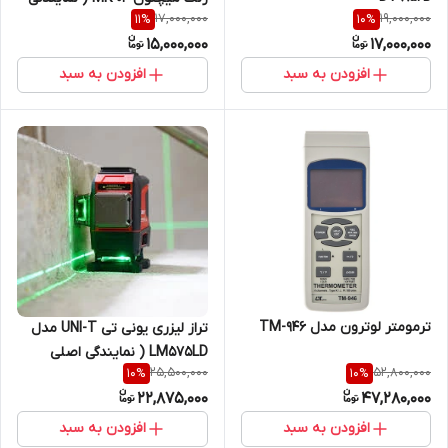
17,000,000
19,000,000
11
%
10
%
اصلی جوش آزما تجهیز )
15,000,000
17,000,000
افزودن به سبد
افزودن به سبد
ترمومتر لوترون مدل TM-946
تراز لیزری یونی تی UNI-T مدل
LM575LD ( نمایندگی اصلی
25,500,000
52,800,000
10
%
10
%
جوش آزما تجهیز 09120741826)
22,875,000
47,280,000
افزودن به سبد
افزودن به سبد