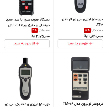
دورسنج لیزری سی ای ام مدل
دستگاه صوت سنج یا صدا سنج
AT-6
حرفه ای و دقیق وینتکت مدل
2,250,000
11,760,000
3
%
16
%
WT9055 ( نمایندگی اصلی جوش
2,175,000
9,840,000
آزما تجهیز 0912071826)
افزودن به سبد
افزودن به سبد
ترمومتر لوترون مدل TM-916
دورسنج لیزری و مکانیکی سی ای