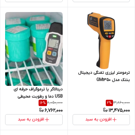
ترمومتر لیزری تفنگی دیجیتال
بنتک مدل GM1350
دیتالاگر یا ترموگراف حرفه ای
USB دما و رطوبت محیطی
8,050,000
13,860,000
16
%
2
%
یونیتی UNI-T UT330T (
6,762,000
13,475,000
مناسب داروخانه، بیمارستان،
انبارها، کامیون حمل مواد غذایی
افزودن به سبد
افزودن به سبد
و ...)