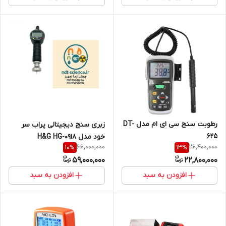
رطوبت سنج سی ای ام مدل DT-
زبری سنج دیجیتالی پراب سر
625
خود مدل H&G HG-0918
66,000,000
26,400,000
10
%
13
%
59,000,000
22,800,000
افزودن به سبد
افزودن به سبد