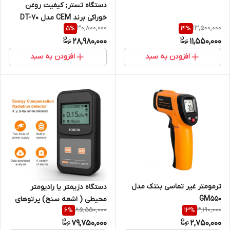
دستگاه تستر; کیفیت روغن
خوراکی برند CEM مدل DT-70
30,800,000
13,500,000
5
%
14
%
28,980,000
11,550,000
افزودن به سبد
افزودن به سبد
ترمومتر غیر تماسی بنتک مدل
دستگاه دزیمتر یا رادیومتر
GM550
محیطی ( اشعه سنج) پرتوهای
85,550,000
3,190,000
6
%
13
%
ایکس و گاما و بتا جهت دزیمتری
79,750,000
2,750,000
محیطی و فردی مدل FS-1000