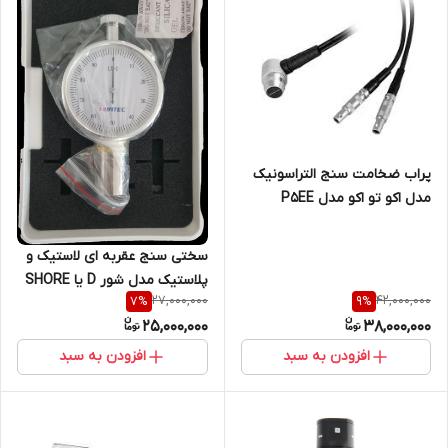
پراب ضخامت سنج التراسونیک
مدل اکو تو اکو مدل P5EE
ساخت کمپانی میتک چین
سختی سنج عقربه ای لاستیک و
پلاستیک مدل شور D یا SHORE
27,000,000
42,000,000
7
%
9
%
D
25,000,000
38,000,000
افزودن به سبد
افزودن به سبد