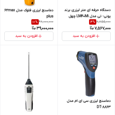
دستگاه حرفه ای متر لیزری برند
دماسنج لیزری فلوک مدل 62max
یونی- تی مدل LM40Mi چهل
plus
48,000,000
8,855,000
18
%
14
%
متری ( نمایندگی اصلی جوش
39,000,000
7,567,000
آزما تجهیز 09120741826)
افزودن به سبد
افزودن به سبد
دماسنج لیزری سی ای ام مدل
DT-8863