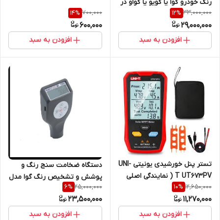
رنگ خودرو گوا یا گویو یا گواو در
700,000
33,000,000
14
%
12
%
پنج مدل مختلف ( ضخامت
600,000
29,000,000
سنج رنگ)
افزودن به سبد
افزودن به سبد
تستر پنل خورشیدی یونیتی UNI-
دستگاه ضخامت سنج رنگ و
T UT673PV ( نمایندگی اصلی
پوشش و تشخیص رنگ گوا مدل
25,000,000
12,650,000
6
%
10
%
جوش آزما تجهیز 09120741826)
GC8102-C
23,500,000
11,270,000
افزودن به سبد
افزودن به سبد