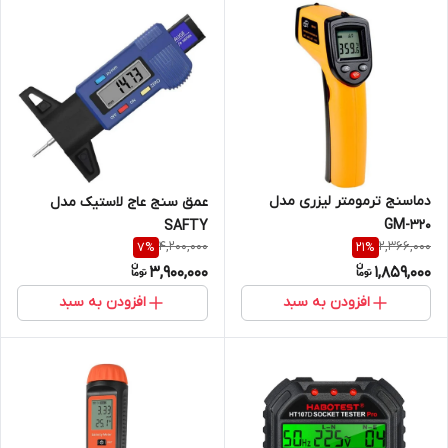
دماسنج ترمومتر لیزری مدل
عمق سنج عاج لاستیک مدل
GM-320
SAFTY
4,200,000
2,366,000
7
%
21
%
3,900,000
1,859,000
افزودن به سبد
افزودن به سبد