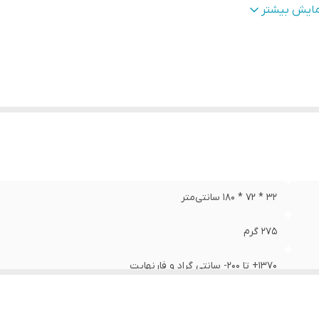
لام همراه
:
کیف حمل
مایش بیشتر
نگ
:
مشکی
32 * 72 * 180 سانتی‌متر
275 گرم
1370+ تا 200- سانتی گراد و فارنهایت
0.1 درجه