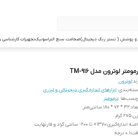
 پوشش ( تستر رنگ دیجیتال)
ضخامت سنج التراسونیک
تجهیزات کارشناسی 
مومتر لوترون مدل TM-916
ند:
لوترون
ته‌بندی
:
ابزارهای اندازه گیری دیجیتالی و لیزری
چسب‌ها :
ترمومتر
عاد
:
32 * 72 * 180 سانتی‌متر
زن
:
275 گرم
منه اندازه‌گیری
:
1370+ تا 200- سانتی گراد و فارنهایت
قت
:
0.1 درجه