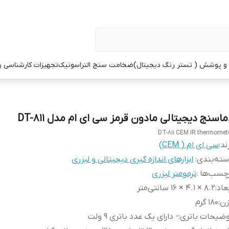
 پوشش ( تستر رنگ دیجیتال)
ضخامت سنج التراسونیک
تجهیزات کارشناسی 
ماسنج دیجیتالی مادون قرمز سی ای ام مدل DT-811
DT-811 CEM IR thermomet
ند:
سی ای ام ( CEM)
ته‌بندی
:
ابزارهای اندازه گیری دیجیتالی و لیزری
چسب‌ها :
ترمومتر لیزری
عاد
:
8.2 × 4.1 × 16 سانتی‌متر
زن
:
180 گرم
وضیحات باتری
:
- دارای یک عدد باتری 9 ولت