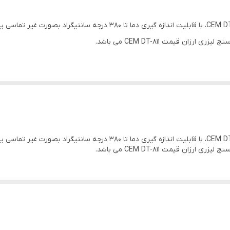
±2 درجه سانتی‌گراد
Class 2
قابلیت خاموش شدن خودکار
- باتری - کیف برزنتی
تا 50 درجه سانتی‌گراد
سرمه ای