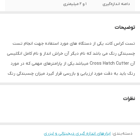
دامنه اندازه‌گیری
1 و 2 میلیمتری
نوع ابزار اندازه‌گیری
سختی سنج , ضخامت سنج پوشش
توضیحات
اقلام همراه
حاوی دو عدد تیغه 11 شانه با فاصله های 1 و 2
میلیمتری، حاوی یک دسته از جنس آلومینیوم
تست کراس کات، یکی از دستگاه های مورد استفاده جهت انجام تست
سبک و محکم و مقاوم، حاوی چسب محاسبه
چسبندگی رنگ می باشد که نام دیگر آن خراش انداز و نام کامل انگلیسی
مطابق استاندارد ISO آمریکا، حاوی یک ذره بین
چراغدار و برس پاک کننده سطوح، حاوی کیف
آن Cross Hatch Cutter میباشد.یکی از پارامترهای مهمی که در مورد
سامسونت مخصوص، حاوی آچار آلن،
رنگ باید به دقت مورد ارزیابی و بازرسی قرار گیرد میزان چسبندگی رنگ
رنگ
مشکی
به سطح پایه یا همان Adhesion میباشد. برای این منظور باید از دستگاه
های تست چسبندگی رنگ یا Adhesion Tester استفاده نمود. بر اساس
نظرات
روشهای مختلفی که برای اندازه گیری این کمیت ابداع گردیده است
دستگاه های تست چسبندگی مختلفی نیز تولید میگردد.
دسته‌بندی
:
ابزارهای اندازه گیری دیجیتالی و لیزری