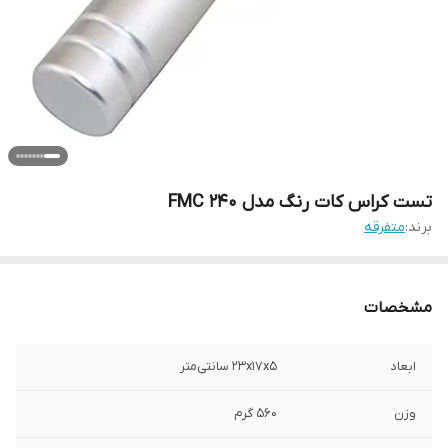
تست کراس کات رنگ مدل FMC 240
برند:
متفرقه
مشخصات
ابعاد
23x17x5 سانتی‌متر
وزن
560 گرم