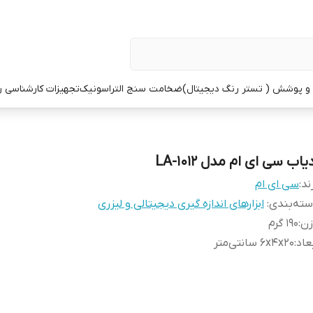
 پوشش ( تستر رنگ دیجیتال)
ضخامت سنج التراسونیک
تجهیزات کارشناسی 
یاب سی ای ام مدل LA-1012
ند:
سی ای ام
ته‌بندی
:
ابزارهای اندازه گیری دیجیتالی و لیزری
زن
:
190 گرم
عاد
:
6x4x20 سانتی‌متر