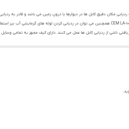
یار هوشمند جهت ردیابی مکان دقیق کابل ها در دیوارها یا درون زمین می باشد و قادر به
درون ساختمان می یاشد. از ردیاب کابل دیجیتالی مدل CEM LA-1012 همچنین می توان در ردیابی کردن لو
ی ناشی از ردیابی کابل ها عمل می کنند. دارای کیف مجهز به تمامی وسایل مورد
دون استفاده از تجهیزات ، دارای ال سی دی بزرگ و رنگی جهت نمایش شرایط ردی
ید.