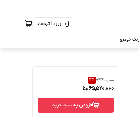
ورود | ثبت‌نام
رنگ خودرو
11
%
74,400,000
65,520,000
افزودن به سبد خرید