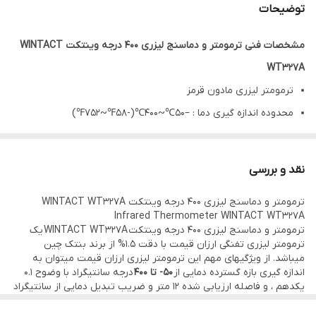
توضیحات
مشخصات فنی ترمومتر و دماسنج لیزری 400 درجه وینتکت WINTACT
WT327A
ترمومتر لیزری مادون قرمز
محدوده اندازه گیری دما : –50℃~400℃(-58℉~752℉)
دقت : -50~0℃ ( -58 ~32℉):±3℃ (±5℉ )
0 ~600℃ (32 ~1112℉ ):±1.5% rdg
نقد و بررسی
or±1.5℃(±2.7℉ )Take the bigger value
ترمومتر و دماسنج لیزری 400 درجه وینتکت WINTACT WT327A
تکرارپذیری : ±1%
Infrared Thermometer WINTACT WT327A
نسبت فاصله از هدف : (D:S) 12:1
ترمومتر و دماسنج لیزری 400 درجه وینتکت WINTACT WT327A یک
ترمومتر لیزری تفنگی ارزان قیمت با دقت 1.5% از برند بنتک چین
توان اشعه: 0.95 درصد
میباشد. از ویژگیهای مهم این ترمومتر لیزری ارزان قیمت میتوان به
زمان پاسخ : 500ms
اندازه گیری بازه گسترده دمایی از
50- تا 400
درجه سانتیگراد با وضوح 0.1
یکدهم ، و فاصله ارزیابی شده 12 متر و ضریب تبدیل دمایی از سانتیگراد
رزولوشن : 0.1 ℃/℉
به فارنهایت ، اشاره کرد.
اگر بخواهیم نحوه اندازه گیری دما را در دماسنج لیزری تفنگی 400 درجه