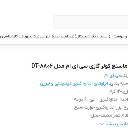
 پوشش ( تستر رنگ دیجیتال)
ضخامت سنج التراسونیک
تجهیزات کارشناسی 
اسنج کولر گازی سی ای ام مدل DT-8806
ند:
سی ای ام
ته‌بندی
:
ابزارهای اندازه گیری دیجیتالی و لیزری
زن
:
120 گرم
منه اندازه‌گیری
:
0 الی 60 درجه
ع ابزار اندازه‌گیری
:
حرارت سنج
لام همراه
:
کیف حمل
عاد
:
12x10x8 سانتی‌متر
مایش بیشتر