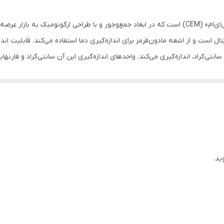
12x10x8 سانتی‌متر
دماسنج کولرگازی مدل « DT-8806» محصولی از برند «سی‌ای‌ام» (CEM) است که در ابعاد جمع‌وجور و با 
همچنین تنها در مدت 0.5 ثانیه دمای بدن را با دقت 0.3 سانتی‌گراد، اندازه‌گیری می‌کند. واحد‌های اندازه‌گیری ا
ید.