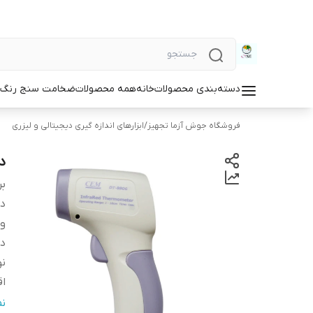
دسته‌بندی محصولات
خانه
همه محصولات
ضخامت سنج رنگ و
فروشگاه جوش آزما تجهیز
/
ابزارهای اندازه گیری دیجیتالی و لیزری
دم
بر
دس
و
دا
نو
اق
اب
ن