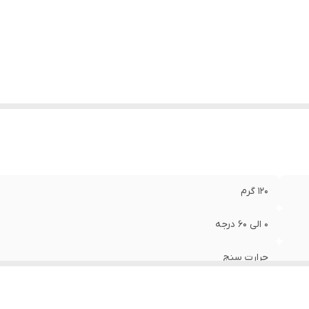
120 گرم
0 الی 60 درجه
حرارت سنج
کیف حمل