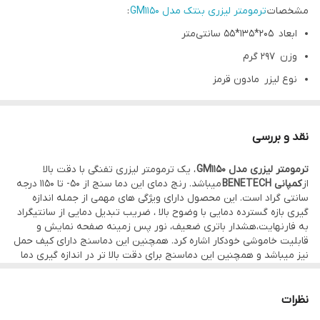
مشخصات
ترمومتر لیزری بنتک مدل GM1150
:
ابعاد 205*135*55 سانتی‌متر
وزن 297 گرم
نوع لیزر مادون قرمز
دامنه اندازه گیری (℉2102~58-) ℃1150 ∼ 50-
دقت در رنج دمایی 0 تا 1150 دقت 1.5± درجه سانتی گراد و در رنج
نقد و بررسی
دمایی 50- تا 0 دقت 3± درجه سانتی گراد
ترمومتر لیزری مدل GM1150
، یک ترمومتر لیزری تفنگی با دقت بالا
باتری دارد
از
کمپانی BENETECH
میباشد‏.‏ رنج دمای این دما سنج از 50- تا 1150 درجه
توضیحات باتری باتری 9V کتابی
سانتی گراد است. این محصول دارای ویژگی های مهمی از جمله اندازه
گیری بازه گسترده دمایی با وضوح بالا ، ضریب تبدیل دمایی از سانتیگراد
قابلیت خاموش شدن خودکار دارد
به فارنهایت،هشدار باتری ضعیف، نور پس زمینه صفحه نمایش و
اقلام همراه
ترمومتر لیزری
دارای باتری 9V کتابی
قابلیت خاموشی خودکار اشاره کرد‏.‏ همچنین این دماسنج دارای کیف حمل
نیز میباشد و همچنین این دماسنج برای دقت بالا تر در اندازه گیری دما
دارای کیف حمل سایر توضیحات
این امکان را به مصرف کننده میدهد که ضریب تابش دماسنج را تنظیم
نماید.
دارای نور صفحه نمایش
نظرات
دارای Emissivity (تابش) قابل تنظیم