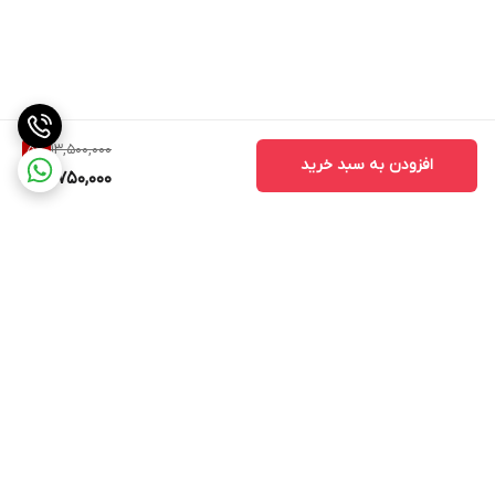
13,500,000
5
%
افزودن به سبد خرید
12,750,000
برگشت به بالا