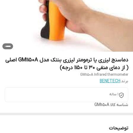
دماسنج لیزری یا ترمومتر لیزری بنتک مدل GM1150A اصلی
( از دمای منفی 30 تا 1150 درجه)
GM1150A Infrared thermometer
برند:
BENETECH
1 ساله
شناسه کالا
GM1150A
توضیحات