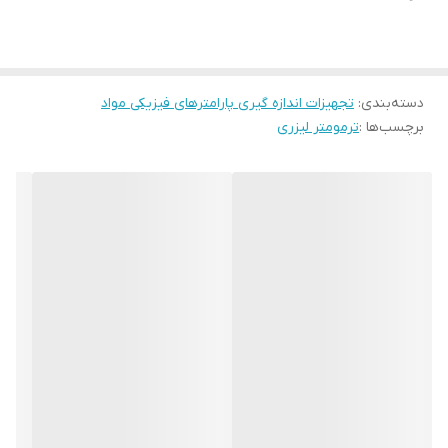
یعنی 50 اینچ (125cm) فاصله از جسم معادل میانگین دما منطقه ای به
قطر 1 اینچ (2.5cm) از جسم مورد نظر میباشد.
دسته‌بندی
:
تجهیزات اندازه گیری پارامترهای فیزیکی مواد
برچسب‌ها :
ترمومتر لیزری