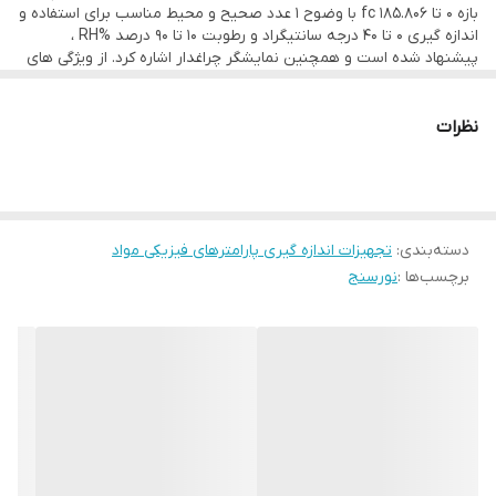
بازه 0 تا 185.806 fc با وضوح 1 عدد صحیح و محیط مناسب برای استفاده و
اندازه گیری 0 تا 40 درجه سانتیگراد و رطوبت 10 تا 90 درصد %RH ،
پیشنهاد شده است و همچنین نمایشگر چراغدار اشاره کرد. از ویژگی های
دیگر این محصول میتوان به اندازه گیری همزمان و همچنین ثبت مقادیر
ماکسیموم ، منبع تغذیه باتری 9 ولتی کتابی ، اندازه گیری سریع اشاره
کرد.
نظرات
دسته‌بندی
:
تجهیزات اندازه گیری پارامترهای فیزیکی مواد
برچسب‌ها :
نورسنج