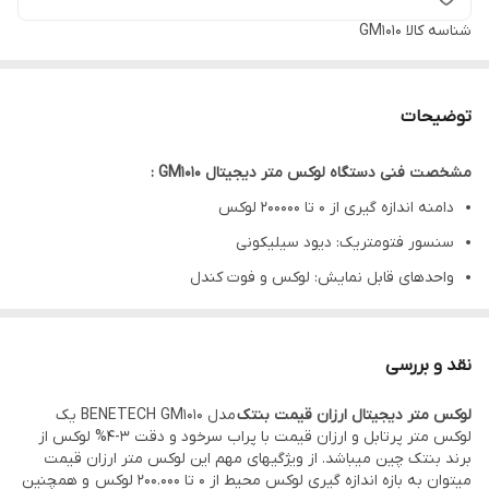
شناسه کالا
GM1010
توضیحات
مشخصت فنی دستگاه لوکس متر دیجیتال GM1010 :
دامنه اندازه گیری از 0 تا 200000 لوکس
سنسور فتومتریک: دیود سیلیکونی
واحدهای قابل نمایش: لوکس و فوت کندل
زمان خاموش شدن خودکار دستگاه بعد از 5 دقیقه
اندازه گیری حداقل و حداکثر
نقد و بررسی
نمایش هشدار اتمام باطری بر روی صفحه نمایش
لوکس متر دیجیتال ارزان قیمت بنتک
مدل BENETECH GM1010 یک
لوکس متر پرتابل و ارزان قیمت با پراب سرخود و دقت 3-4% لوکس از
برند بنتک چین میباشد. از ویژگیهای مهم این لوکس متر ارزان قیمت
میتوان به بازه اندازه گیری لوکس محیط از 0 تا 200.000 لوکس و همچنین