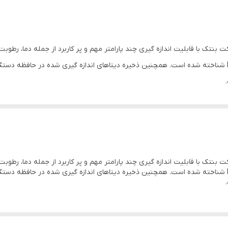
سرعت باد
نمایشگر
ره دیجیتال مدل GM8910 محصول شرکت بنتک با قابلیت اندازه گیری چند پارامتر مهم و پر کاربرد از جمل
2×4×12 سانتی‌متر
روشنایی یکی از بهترین دستگاه های کمپانی BENETECH شناخته شده است. همچنین ذخیره دیتاهای اندازه گیری
Measuring item
Measuring ra
Temperature
-20.0~60.0℃
Humidity
0~100.0%RH
ره دیجیتال مدل GM8910 محصول شرکت بنتک با قابلیت اندازه گیری چند پارامتر مهم و پر کاربرد از جمل
-40.0~10.0℃
Wind chill
روشنایی یکی از بهترین دستگاه های کمپانی BENETECH شناخته شده است. همچنین ذخیره دیتاهای اندازه گیری
Dew point
-40.0~60.0℃
Wind speed
0.7 30.0m/s