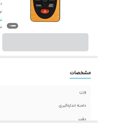
د
ن
وی
ن
اب
شن
مشخصات
وزن
دامنه اندازه‌گیری
دقت