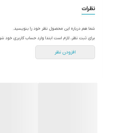
0.1hPa
±1.0hPa
1S
نظرات
1m
-
1S
1Lx
±3%
1S
شما هم درباره این محصول نظر خود را بنویسید.
48 21.2 122mm
برای ثبت نظر، لازم است ابتدا وارد حساب کاربری خود شو
افزودن نظر