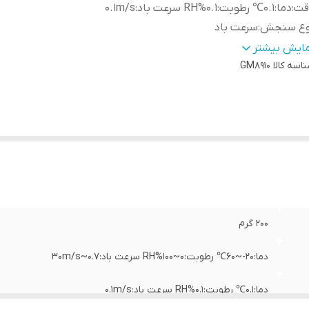
قت
:
دما:0.1℃ رطوبت:0.1%RH سرعت باد:0.1m/s
وع سنجش
:
سرعت باد
ژگی‌های تجهیزات
:
نمایشگر
مایش بیشتر
عاد
:
2×4×12 سانتی‌متر
اسه کالا
GM8910
200 گرم
دما:20-~60℃ رطوبت:0~100%RH سرعت باد:0.7~30m/s
دما:0.1℃ رطوبت:0.1%RH سرعت باد:0.1m/s