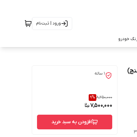
ورود | ثبت‌نام
رنگ خودرو
نج)
1 ساله
9
%
8,250,000
7,500,000
افزودن به سبد خرید