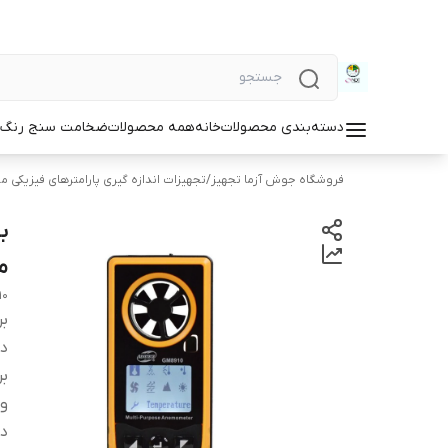
دسته‌بندی محصولات
خانه
همه محصولات
ضخامت سنج رنگ و
فروشگاه جوش آزما تجهیز
/
تجهیزات اندازه گیری پارامترهای فیزیکی مو
ب
مدل GM8910
10
بر
دس
بر
و
دا