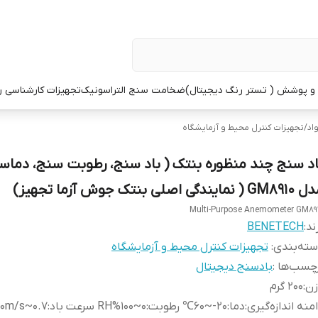
 پوشش ( تستر رنگ دیجیتال)
ضخامت سنج التراسونیک
تجهیزات کارشناسی 
اد
/
تجهیزات کنترل محیط و آزمایشگاه
اد سنج چند منظوره بنتک ( باد سنج، رطوبت سنج، دماس
 ( نمایندگی اصلی بنتک جوش آزما تجهیز)
Multi-Purpose Anemometer GM89
ند:
BENETECH
ته‌بندی
:
تجهیزات کنترل محیط و آزمایشگاه
چسب‌ها :
بادسنج دیجیتال
زن
:
200 گرم
منه اندازه‌گیری
:
دما:20-~60℃ رطوبت:0~100%RH سرعت باد:0.7~30m/s