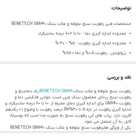
توضیحات
مشخصات فنی رطوبت سنج علوفه و غلات بنتک BENETECH GM640
محدوده اندازه گیری دما : -10 تا +60 درجه سانتیگراد
محدوده اندازه گیری رطوبت : 5% – 30 %
رزولوشن : رطوبت 0.5% و دما 0-85%
قابلیت انتخاب نوع غلات
تست رطوبت و نم غلات
نقد و بررسی
تست دمای مواد غذایی
رطوبت سنج علوفه و غلات بنتک
BENETECH GM640
یک دماسنج و
تنظیم استاندارد رطوبت غلات و نقطه حداکثری رطوبت
رطوبت سنح پرتابل محصول بنتک چین است، مولتی فانکشن دما و
کنترل نور پس زمینه نمایشگر
رطوبت GM640 برای اندازه گیری دمای محیط از -10 تا 60 درجه سانتیگراد و
اندازه گیری رطوبت در بازه 5 تا 30%RH درصد رطوبت با وضوح 0.1 یکدهم
واحدهای دمایی سانتیگراد و فارنهایت
کاربرد دارد. پراب های این رطوبت سنج به صورت جدا است که بوسیله
عملکرد نگهدارنده باطری
کابل به آن متصل می شود.
یکی از ویژگی هایرطوبت سنج علوفه و غلات بنتک BENETECH GM640
خاموش شدن خودکار ، بعد از 5 دقیقه
این است که میتوان یک مقدار مشخص برای رطوبت تنظیم کرد که