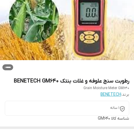
رطوبت سنج علوفه و غلات بنتک BENETECH GM640
Grain Moisture Meter GM640
برند:
BENETECH
1 ساله
شناسه کالا
GM640