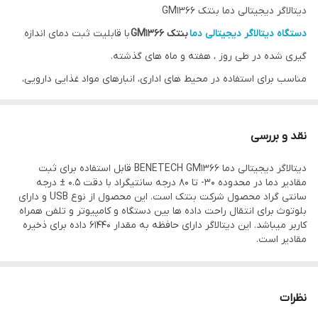
دیتالاگر دیجیتالی دما بنتک GM1366
دستگاه دیتالاگر دیجیتالی دما
بنتک GM1366
با قابلیت ثبت دمای اندازه
گیری شده در طی روز ، هفته و ماه های گذشته.
مناسب برای استفاده در محیط های اداری، انبارهای مواد غذایی دارویی،
یخچال، بیمارستان محدوده اندازه گیری دما محیط از -30 تا 80 درجه
سانتی گرد با دقت 0.5 درجه سانتی گراد.
نقد و بررسی
قابلیت ذخیره داده های اندازه گیری شده دما بر روی حافظه بزرگ داخلی
دیتالاگر دیجیتالی دما BENETECH GM1366 قابل استفاده برای ثبت
تا 61440 عدد دارای صفحه نمایشگر بزرگ LCD به همراه نور پس زمینه
مقادیر دما در محدوده 30- تا 80 درجه سانتیگراد با دقت 0.5 ± درجه
مناسب مکان تاریک و کم نور .
سانتی گراد محصول شرکت بنتک است. این محصول از نوع USB و دارای
بلوتوث برای انتقال راحت داده ها بین دستگاه و کامپیوتر و تلفن همراه
تغذیه توسط باتری لیتیومی 3.6 ولت قابلیت استفاده بیش از 12 ماه
کاربر میباشد. این دیتالاگر دارای حافظه به مقدار 61440 داده برای ذخیره
بدون تعویض آن قابلیت گزارش گیری و مشاهده نمودار با اتصال
مقادیر است.
ترموگراف به PC و تحلی توسط نرم افزار تحویل با گارانتی تعویض.
مشخصات فنی،قیمت و خرید
دیتالاگر دیجیتالی دما
GM1366
نظرات
محدوده اندازه گیری دما : 30- تا 80 درجه سانتیگراد