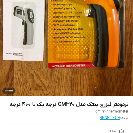
ترمومتر لیزری بنتک مدل GM320 درجه یک تا 400 درجه
gm320 thermometer
برند:
BENETECH
1 ساله