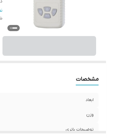
دا
د
ن
شن
وی
اق
سا
ت
ر
مشخصات
ابعاد
وزن
توضیحات باتری