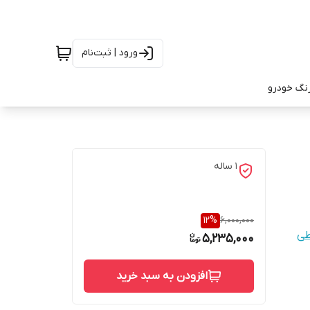
ورود | ثبت‌نام
رنگ خودرو
1 ساله
12
%
6,000,000
طی
5,235,000
افزودن به سبد خرید