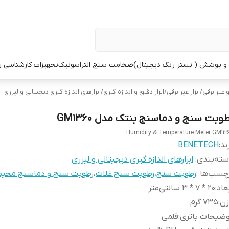
 پوشش ( تستر رنگ دیجیتال)
ضخامت سنج التراسونیک
تجهیزات کارشناسی 
و غیر برقی
/
ابزار غیر برقی
/
ابزار دقیق و اندازه گیری
/
ابزارهای اندازه گیری دیجیتالی و لیزری
طوبت سنج و دماسنج بنتک مدل GM1360
Humidity & Temperature Meter GM13
ند:
BENETECH
ته‌بندی
:
ابزارهای اندازه گیری دیجیتالی و لیزری
چسب‌ها :
رطوبت ستج
،
رطوبت سنج غلات
،
رطوبت سنج و دماسنج محی
عاد
:
20 * 7 * 3 سانتی‌متر
زن
:
735 گرم
وضیحات باتری
:
قلمی