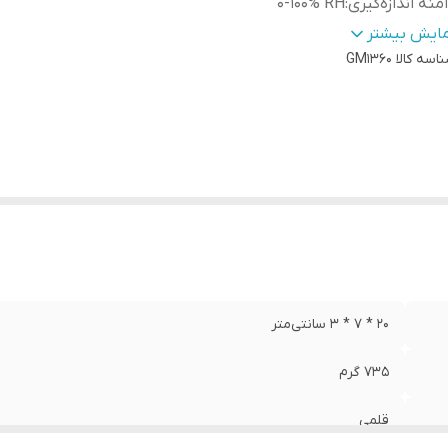
منه اندازه‌گیری
:
0‎-100% RH
قت
:
3% تا 5% RH
مایش بیشتر
اسه کالا
GM1360
ژگی‌های ابزار اندازه‌گیری
:
قابلیت خاموش شدن خودکار
لام همراه
:
باتری
یر
دقت‏:‏ 1 درجه سانتیگراد وضوح‏:‏ 0.1 درجه سانتیگراد بازه اندا
وضیحات
:
ولتی واحدهای اندازه گیری‏:‏ C‏;‏ °F ‏;‏ %RH°
نگ
:
سفید
20 * 7 * 3 سانتی‌متر
735 گرم
قلمی