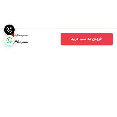
14,400,000
7
%
افزودن به سبد خرید
13,350,000
برگشت به بالا