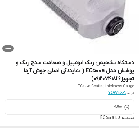
دستگاه تشخیص رنگ اتومبیل و ضخامت سنج رنگ و
پوشش مدل EC500a ( نمایندگی اصلی جوش آزما
تجهیز09120741826)
EC500a Coating thickness Gauge
برند:
YOWEXA
1 ساله
شناسه کالا
EC500a