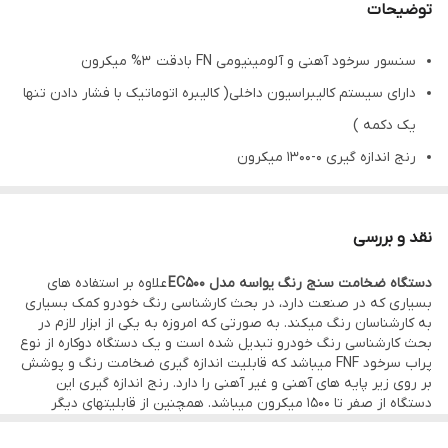
توضیحات
سنسور سرخود آهنی و آلومینیومی FN بادقت 3% میکرون
دارای سیستم کالیبراسیون داخلی( کالیبره اتوماتیک با فشار دادن تنها
یک دکمه )
رنج اندازه گیری 0-1300 میکرون
دقت اندازه گیری 1 میکرون
دارای تست پلیت آهنی و آلومینیومی و فویل های مربوطه
نقد و بررسی
سفارش کره
دستگاه ضخامت سنج رنگ یواسه مدل EC500
علاوه بر استفاده های
گارانتی 1 ساله
بسیاری که در صنعت دارد، در بحث کارشناسی رنگ خودرو کمک بسیاری
مناسب برای کارشناسی رنگ اتومبیل ، اسکت فلزی ، صنایع گالوانیزه و
به کارشناسان رنگ میکند. به صورتی که امروزه به یکی از ابزار لازم در
بحث کارشناسی رنگ خودرو تبدیل شده است و یک دستگاه دوکاره از نوع
…
پراب سرخود FNF میباشد که قابلیت اندازه گیری ضخامت رنگ و پوشش
بر روی زیر پایه های آهنی و غیر آهنی را دارد. رنج اندازه گیری این
دستگاه از صفر تا 1500 میکرون میباشد. همچنین از قابلیتهای دیگر
دستگاه میتوان به دقت بالای دستگاه در حد میکرون، چراغ صفحه
نمایش جهت کار در شب و نور کم، امکان کالیبراسیون ساده جهت