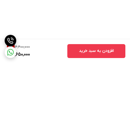
14,400,000
5
%
افزودن به سبد خرید
13,650,000
برگشت به بالا