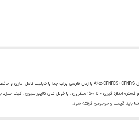
تجهیزات جانبی شامل : پراب T456CFNF1S کابل مربوطه و گستره اندازه گیری 0 تا 1500 میکرو
:
هستند)