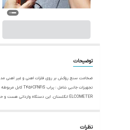
توضیحات
ELCOMETER انگلستان. این دستگاه وارداتی هست و حتما باید قیمت و موجودی گرفته شود.
مشخصات فنی
ضخامت سنج رنگ الکومتر A456CFNFBS+CFNF1S
• سهولت استفاده
• دکمه های بزرگ (که برای استفاده با دستکش ایده ال 
نظرات