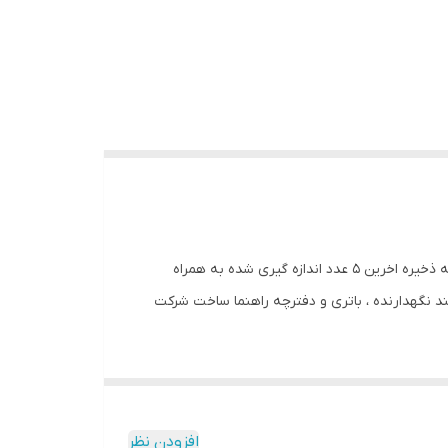
ضخامت سنج روکش بر روی فلزات اهنی و غیر اهنی مدل A456CFNFBS+CFNF1S با زبان فارسی پراب جدا با قابلیت کامل اماری و حافظه ذخیره اخرین 5 عدد اندازه گیری شده به همراه
ن ، با فویل های کالیبراسیون ، کیف حمل، بند نگهدارنده ، باتری و دفترچه راهنما ساخت شرکت
افزودن نظر