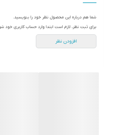
• صفحه نمایش بزرگ رنگی با قابلیت چرخش اتوماتیک
• دارای نشانگر حد بالا و پایین
شما هم درباره این محصول نظر خود را بنویسید.
• کالیبره شده توسط کارخانه
برای ثبت نظر، لازم است ابتدا وارد حساب کاربری خود شو
• قابلیت اندازه گیری ضخامت با دقت ±1%
افزودن نظر
• منطبق بر استانداردهای ملی و جهانی
• افزایش رزولوشن برای پوشش های نازک
• قابلیت اندازه گیری دقیق ضخامت رنگ و پوشش بر روی
• دارای تکرارپذیری بالا
• دارای بدنه مقاوم
• مقاوم در برابر گرد و خاک و آب (IP64)
• صفحه نمایش ضد خش و مقاوم در برابر حلال
• مناسب برای استفاده در شرایط سخت صنعتی
• سرعت بالای تست 70 اندازه گیری در هر دقیقه ( 140 اندازه گیری در هر دقیقه با پراب اسکن)
• دارای حافظه کالیبراسیون