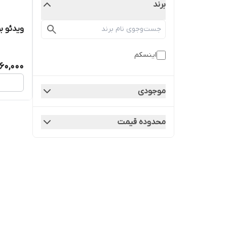
برند
ویدئو بر
اینسکم
60,000
موجودی
محدوده قیمت