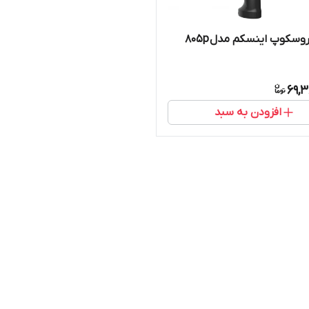
وسکوپ اینسکم مدل 805p
69,3
افزودن به سبد