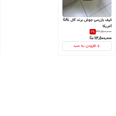
کیف بازرسی جوش برند گال GAL
آمریکا
127,500,000
11
%
112,500,000
افزودن به سبد