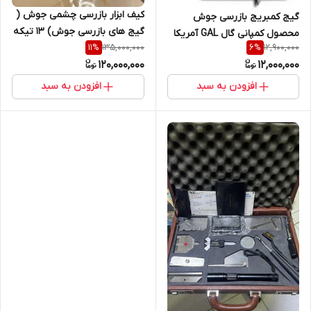
کیف ابزار بازرسی چشمی جوش (
گیج کمبریج بازرسی جوش
گیج های بازرسی جوش) 13 تیکه
محصول کمپانی گال GAL آمریکا
GAL گال ( نمایندگی اصلی جوش
135,000,000
12,900,000
11
%
6
%
( اورجینال)
آزما تجهیز 09120741826)
120,000,000
12,000,000
افزودن به سبد
افزودن به سبد