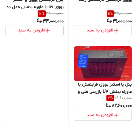
یووی uv یا ماوراء بنفش مدل ده
UV-LED 365 مدل 90 وات جدید
38,000,000
35,000,000
10
%
11
%
هزار وات ساخت تایوان مدل ده
34,000,000
31,000,000
هزار وات مخصوص کارشناسی
رنگ خودرو
افزودن به سبد
افزودن به سبد
پنل یا اسکنر یووی فرابنفش یا
ماوراء بنفش UV بازرسی فنی و
89,600,000
7
%
NDT ( دارای 40 عدد LED) و فن
82,600,000
اتوماتیک
افزودن به سبد