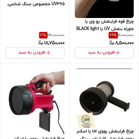
UV365 مخصوص سنگ شناسی،
تشخیص سنگهای قیمتی،
کارشناسی رنگ خودرو و NDT
چراغ قوه فرابنفش یو وی یا
ساخت تایوان
ماوراء بنفش UV یا BLACK light
24,000,000
12,000,000
21
%
29
%
مدل UV مناسب شکار سنگهای
18,750,000
8,500,000
قیمتی ، گوهر شناسی، سنگ
شناسی، کانی شناسی، صید عقرب،
افزودن به سبد
افزودن به سبد
ماهیگیری
چراغ فرابنفش یووی uv یا اسکنر
چراغ فرابنفش یووی یا اسکنر
یووی فرابنفش کارشناسی رنگ