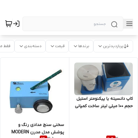
پربازدیدترین
برندها
قیمت
دسته‌بندی
فقط م
کاپ دانسیته یا پیکنومتر استیل
حجم 100 میلی لیتر ساخت کمپانی
MODERN
سختی سنج مدادی رنگ و
پوشش مدل مدرن MODERN