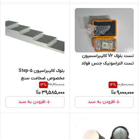
تست بلوک V2 کالیبراسسیون
تست التراسونیک جنس فولاد
کربنی ضخامت 12.5 میلیمتر درجه
بلوک کالیبراسیون 5-Step
یک ساخت چین
مخصوص ضخامت سنج
46,410,000
10,500,000
14
%
14
%
التراسونیک
39,585,000
9,000,000
افزودن به سبد
افزودن به سبد