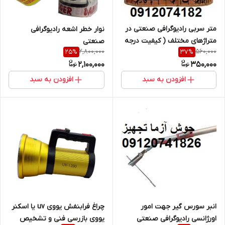
متر سربی رادیوگرافی صنعتی در
نوار خطر اشعه رادیوگرافی
متراژهای مختلف ( کیفیت درجه
صنعتی
2,800,000
560,000
25
%
37
%
یک وارداتی ) 36 سانتی متر تا 5
2,100,000
350,000
متری
افزودن به سبد
افزودن به سبد
چراغ فرابنفش یووی uv یا اسکنر
انبر سورس گیر جهت امور
یووی بازرسی فنی و تشخیص
اورژانسی رادیوگرافی صنعتی