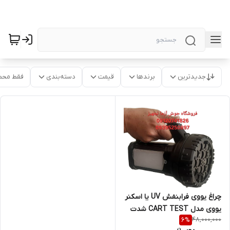
جدیدترین
برندها
قیمت
دسته‌بندی
فقط محص
چراغ یووی فرابنفش UV یا اسکنر
یووی مدل CART TEST شدت
48,000,000
6
%
12000 وات فوق حرفه ای با 18 ماه