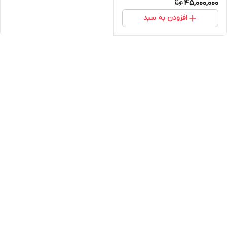
45,000,000
گارانتی و 18 عدد LED ساخت
تایوان
افزودن به سبد