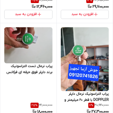
16,800,000
33,750,000
25
%
12
%
12,460,000
29,700,000
افزودن به سبد
افزودن به سبد
پراب نرمال تست التراسونیک
برند داپلر فوق حرفه ای فرکانس
5 مگاهرتز قطر 20 میلیمتر
پراب التراسونیک نرمال داپلر
DOPPLER با قطر 20 میلیمتر و
24,000,000
30,940,000
25
%
11
%
فرکانس 5 مگاهرتز مناسب انواع
18,000,000
27,300,000
دستگاه التراسونیک