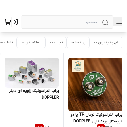
جدیدترین
برندها
قیمت
دسته‌بندی
فقط محص
پراب التراسونیک زاویه ای داپلر
DOPPLER
پراب التراسونیک نرمال TR یا دو
کریستال برند داپلر DOPPLEE