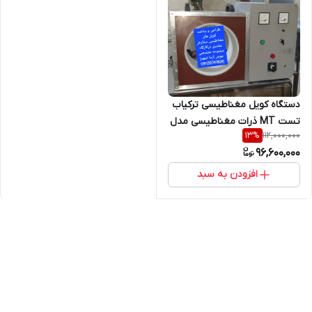
دستگاه کویل مغناطیسی ترکیاب
تست MT ذرات مغناطیسی مدل
112,000,000
13
%
AC یا AC/DC سفارش مشتری
96,600,000
افزودن به سبد