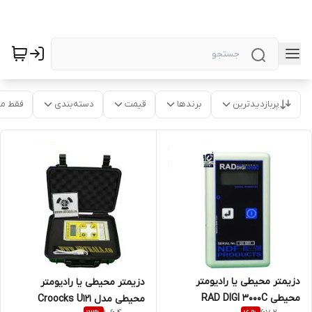
پربازدیدترین
برندها
قیمت
دسته‌بندی
فقط م
دزیمتر محیطی یا رادیومتر
دزیمتر محیطی یا رادیومتر
محیطی RAD DIGI 3000C
محیطی مدل Croocks U121