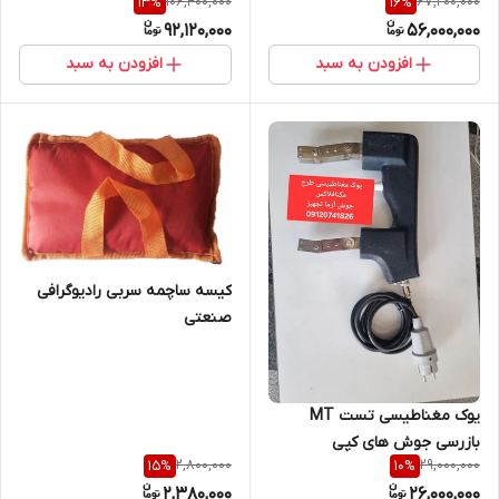
106,400,000
67,200,000
13
%
16
%
پرتوهای ایکس و گاما
92,120,000
56,000,000
افزودن به سبد
افزودن به سبد
کیسه ساچمه سربی رادیوگرافی
صنعتی
یوک مغناطیسی تست MT
بازرسی جوش های کپی
2,800,000
29,000,000
15
%
10
%
مگنافلاکس انگلستان
2,380,000
26,000,000