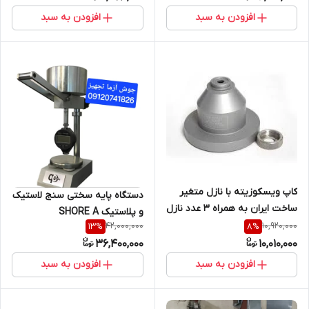
افزودن به سبد
افزودن به سبد
کاپ ویسکوزیته با نازل متغیر
دستگاه پایه سختی سنج لاستیک
ساخت ایران به همراه 3 عدد نازل
و پلاستیک SHORE A
2 و 4 و 6
42,000,000
10,920,000
13
%
8
%
36,400,000
10,010,000
افزودن به سبد
افزودن به سبد