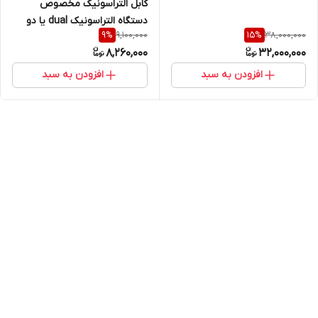
کابل التراسونیک مخصوص
دستگاه التراسونیک dual یا دو
9,100,000
38,000,000
9
%
15
%
قلو مخصوص پراب TR برند
8,260,000
32,000,000
AZNDT لمو صفر به لمو یک
افزودن به سبد
افزودن به سبد