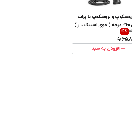
روسکوپ و بروسکوپ با پراب
چرخشی 360 درجه ( جوی استیک دار )
14
%
7
مپانی مارمونیکس
65,8
افزودن به سبد