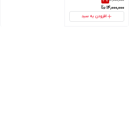
16,000,000
12
%
اسکن سه بعدی و آشکارسازی
14,000,000
روش تست جوش مایعات نافذ
افزودن به سبد