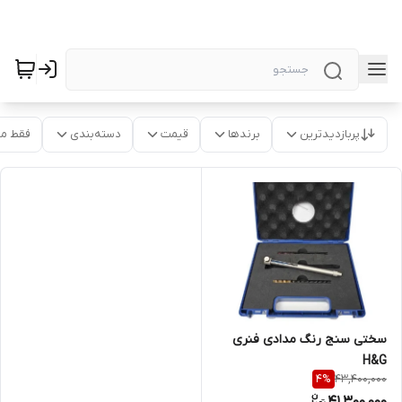
پربازدیدترین
برندها
قیمت
دسته‌بندی
فقط م
سختی سنج رنگ مدادی فنری
H&G
43,400,000
4
%