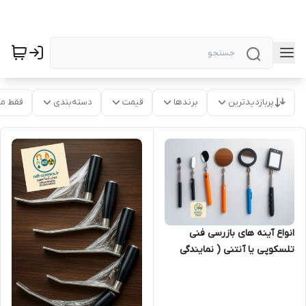
پربازدیدترین
برندها
قیمت
دسته‌بندی
فقط م
انواع آینه های بازرسی فنی
تلسکوپی یا آنتنی ( نمایندگی
اصلی جوش آزما تجهیز
09120741826)