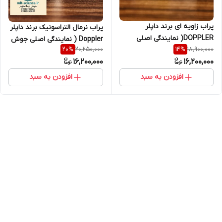
پراب زاویه ای برند داپلر
پراب نرمال التراسونیک برند داپلر
DOPPLER( نمایندگی اصلی
Doppler ( نمایندگی اصلی جوش
20,250,000
18,900,000
20
%
14
%
جوش آزما تجهیز 09120741826)
آزما تجهیز 09120741826)
16,200,000
16,200,000
افزودن به سبد
افزودن به سبد