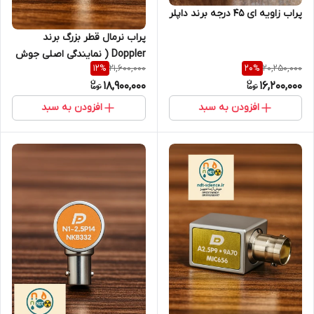
پراب زاویه ای 45 درجه برند داپلر
پراب نرمال قطر بزرگ برند
Doppler ( نمایندگی اصلی جوش
21,600,000
20,250,000
12
%
20
%
آزما تجهیز 09120741826)
18,900,000
16,200,000
افزودن به سبد
افزودن به سبد