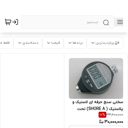
پربازدیدترین
برندها
قیمت
دسته‌بندی
فقط م
سختی سنج حرفه ای لاستیک و
پلاستیک ( SHORE A) تحت
33,600,000
10
%
لیسانس کانادا با گواهی کالیبره
30,000,000