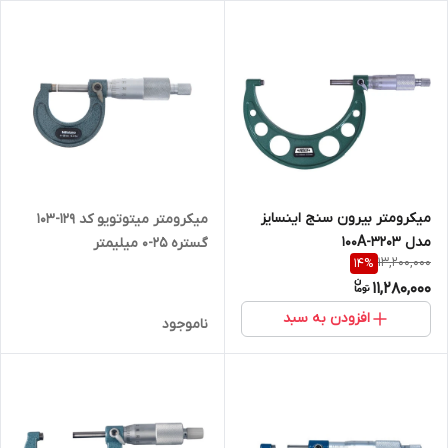
میکرومتر بیرون سنج اینسایز
میکرومتر میتوتویو کد 129-103
مدل 100A-3203
گستره 25-0 میلیمتر
13,200,000
14
%
11,280,000
افزودن به سبد
ناموجود