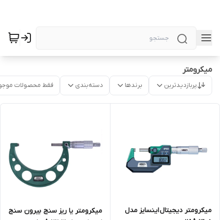
میکرومتر
پربازدیدترین
برندها
دسته‌بندی
فقط محصولات موجو
میکرومتر دیجیتال اینسایز مدل
میکرومتر یا ریز سنج بیرون سنج