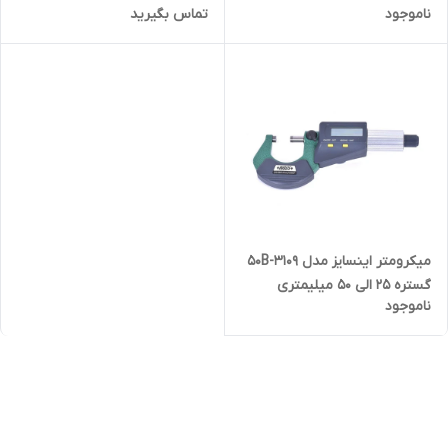
ناموجود
تماس بگیرید
میکرومتر اینسایز مدل 3109-50B
گستره 25 الی 50 میلیمتری
ناموجود