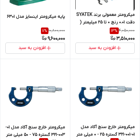
میکرومتر معمولی برند SYATEK
پایه میکرومتر اینسایز مدل 6301
دقت 0.01 رنج 0 تا 25 میلیمتر (
نمایندگی اصلی جوش آزما تجهیز
10,800,000
4,050,000
11
%
13
%
09120741826)
9,600,000
3,510,000
افزودن به سبد
افزودن به سبد
میکرومتر خارج سنج آکاد مدل
میکرومتر خارج سنج آکاد مدل 01-
01-001-321 گستره 25 - 0 میلی متر
003-321 گستره 75 - 50 میلی متر