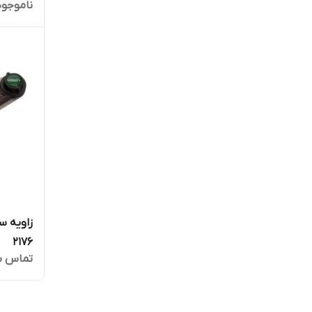
ناموجود
2176
تماس ب