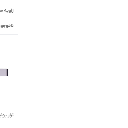
زاویه سن
ناموجود
تراز یونیور