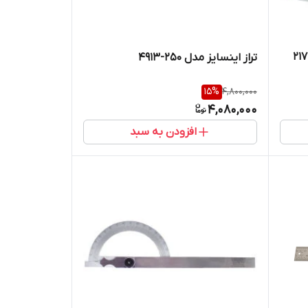
تراز اینسایز مدل 250-4913
15
%
4,800,000
4,080,000
افزودن به سبد