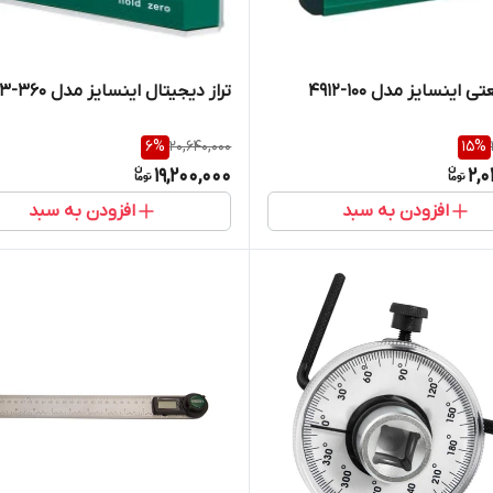
ی اینسایز مدل 100-4912
تراز دیجیتال اینسایز مدل 360-2173
6
%
20,640,000
15
%
19,200,000
2,
افزودن به سبد
افزودن به سبد