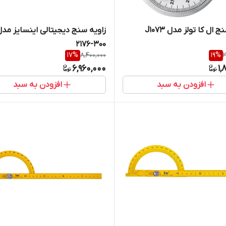
 ال کا تولز مدل J1073
زاویه سنج دیجیتالی اینسایز مدل
300-2176
17
%
8,400,000
19
%
2
6,960,000
1,
افزودن به سبد
افزودن به سبد