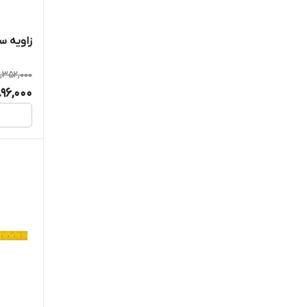
زاویه سنج
,352,000
896,000