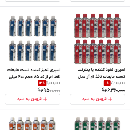
اسپری نفوذ کننده یا پنترنت
اسپری تمیز کننده تست مایعات
تست مایعات نافذ ام آر مدل
نافذ ام آر کد 85 حجم 400 میلی
11,000,000
7,200,000
13
%
11
%
68C بسته 12عددی
لیتر بسته 12 عددی
9,500,000
6,360,000
افزودن به سبد
افزودن به سبد