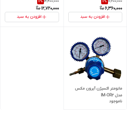
14,400,000
7,200,000
11
%
11
%
RP20 حجم 400 میلی لیتر بسته
مجموعه 12 عددی
12,720,000
6,360,000
12 عددی
افزودن به سبد
افزودن به سبد
مانومتر اکسیژن آیرون مکس
مدل IM-OR2
ناموجود