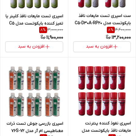
ست اسپری تست مایعات نافذ
اسپری تست مایعات نافذ کلینر یا
بایکوتست مدل C5-D30A-RP20
تمیز کننده بایکوتست مدل C5
13,000,000
14,400,000
8
%
8
%
حجم 400 میلی لیتر مجموعه 12
بسته 12عددی
11,900,000
13,200,000
عددی
افزودن به سبد
افزودن به سبد
اسپری نفوذ کننده پنترنت
اسپری بازرسی جوش تست ذرات
مایعات نافذ بایکوتست مدل
مغناطیسی ام آر مدل 72-76S