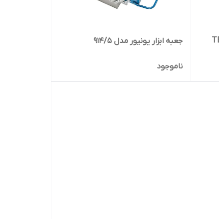
تاف بیلت مدل TB-
جعبه ابزار یونیور مدل 914/5
ناموجود