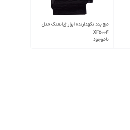
مچ بند نگهدارنده ابزار ژیانفنگ مدل
XF5004
ناموجود