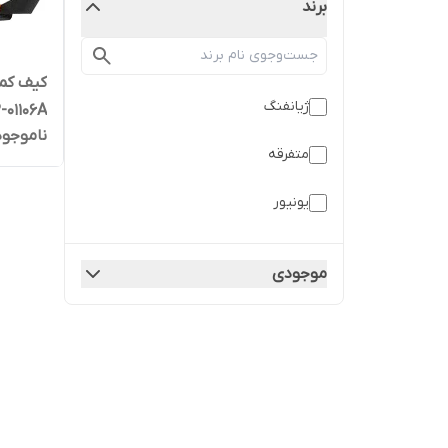
برند
ژیانفنگ
-01106A
ناموجود
متفرقه
یونیور
موجودی