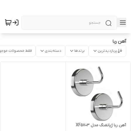
آهن ربا
پربازدیدترین
برندها
دسته‌بندی
فقط محصولات موجو
آهن ربا ژیانفنگ مدل XF5703