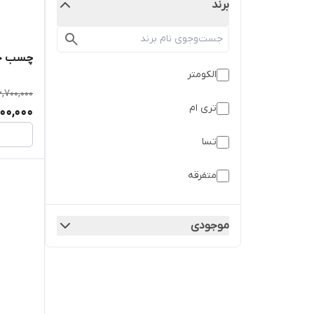
برند
چسب خرا
الکومتر
6,700,000
تری ام
000,000
تسا
متفرقه
موجودی