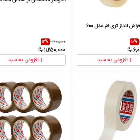
ایزو
ش انداز تری ام مدل 600
12
%
12,900,000
10
%
11,250,000
6,
افزودن به سبد
افزودن به سبد