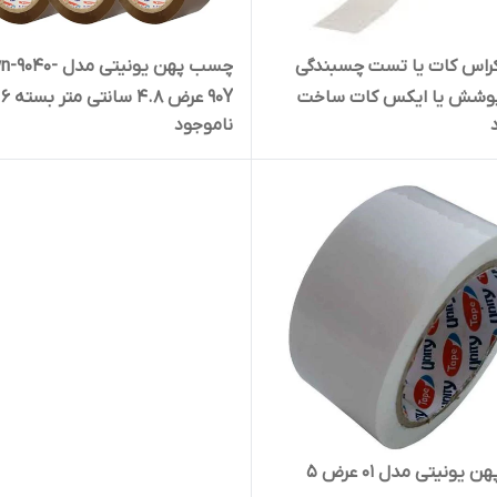
اس کات یا تست چسبندگی
چسب پهن یونیتی مدل 40
پوشش یا ایکس کات ساخت
90Y عرض 4.8 سانتی متر بسته 6 عددی
ناموجود
تسا TESA آلمان طبق استاندارد
ASTM 
چسب پهن یونیتی مدل 01 عرض 5