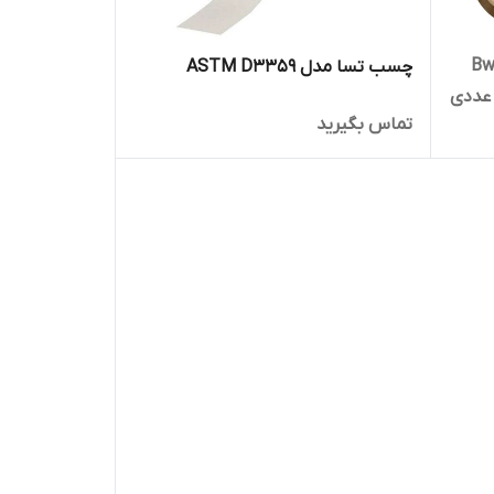
Bwn-90-
چسب تسا مدل ASTM D3359
تماس بگیرید