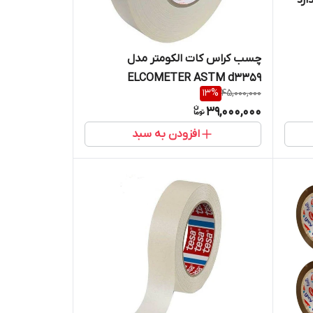
چسب کراس کات الکومتر مدل
ELCOMETER ASTM d3359
13
%
45,000,000
39,000,000
افزودن به سبد