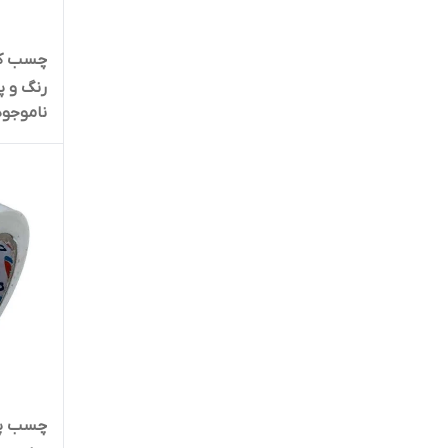
چسب کر
رنگ و 
ناموجود
D3359