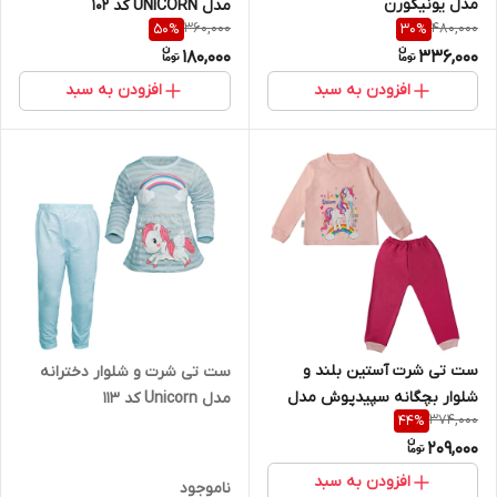
مدل یونیکورن
مدل UNICORN کد 102
360,000
480,000
50
%
30
%
180,000
336,000
افزودن به سبد
افزودن به سبد
ست تی شرت آستین بلند و
ست تی شرت و شلوار دخترانه
شلوار بچگانه سپیدپوش مدل
مدل Unicorn کد 113
374,000
44
%
یونیکورن کد 140406
209,000
افزودن به سبد
ناموجود